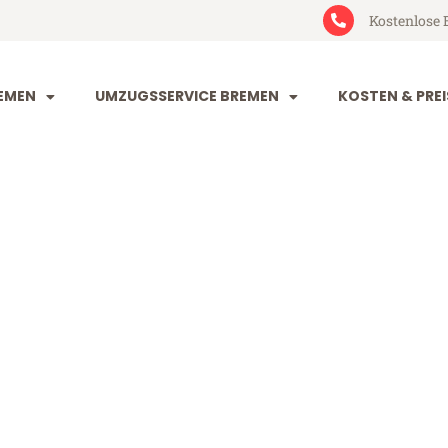
Kostenlose 
EMEN
UMZUGSSERVICE BREMEN
KOSTEN & PREI
 Linköping
öping (ab 199€)