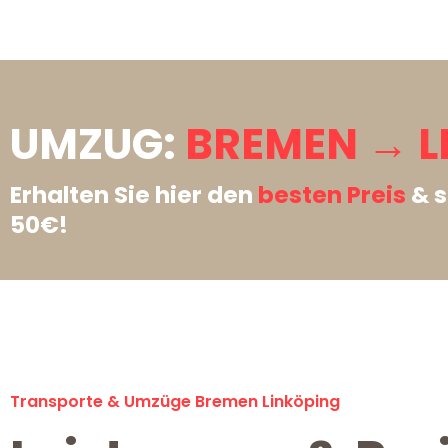
UMZUG:
BREMEN → L
Erhalten Sie hier den
besten Preis
& s
50€!
Transporte & Umzüge Bremen Linköping