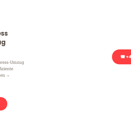
Sie haben Fragen zu Ihrem
Beratung bezüglich Ihres
Rufen Sie uns gerne an, un
ess
Ihnen kostenlos weiterzuh
ug
☎ +4
xpress-Umzug
fiziente
Stattdessen eine u
men →