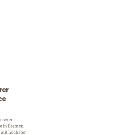
rer
Kostenlose Beratung!
ce
Sie 
Frag
unseren
e in Bremen,
 mit höchster