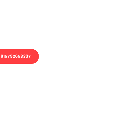
 Transport oder benötigen eine
 Umzug?
ser Team aus Experten freut sich,
elfen!
915792653337
nverbindliche Anfrage senden