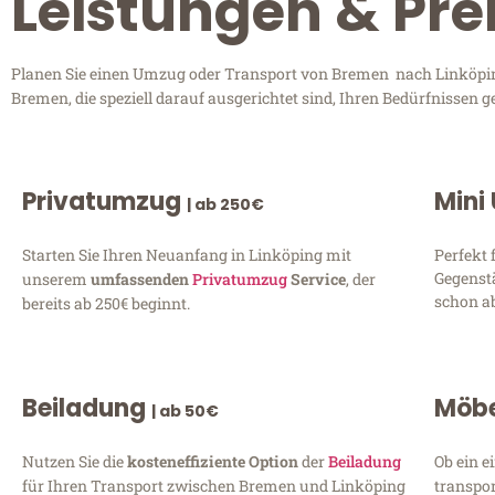
Leistungen & Pre
Planen Sie einen Umzug oder Transport von Bremen nach Linköping?
Bremen, die speziell darauf ausgerichtet sind, Ihren Bedürfnissen 
Privatumzug
Mini
| ab 250€
Starten Sie Ihren Neuanfang in Linköping mit
Perfekt 
Gegenst
unserem
umfassenden
Privatumzug
Service
, der
schon ab
bereits ab 250€ beginnt.
Beiladung
Möbe
| ab 50€
Nutzen Sie die
kosteneffiziente Option
der
Beiladung
Ob ein e
für Ihren Transport zwischen Bremen und Linköping
transpor