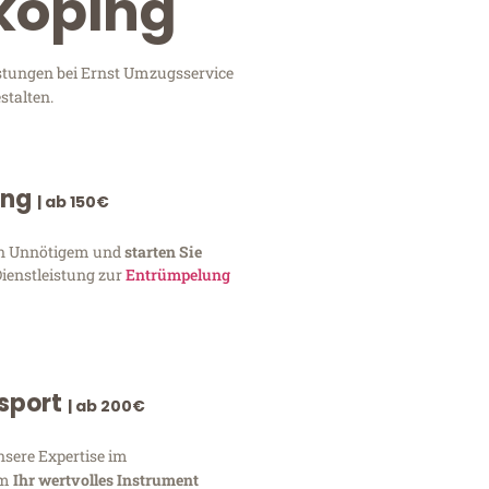
nköping
istungen bei Ernst Umzugsservice
stalten.
ung
| ab 150€
von Unnötigem und
starten Sie
Dienstleistung zur
Entrümpelung
nsport
| ab 200€
nsere Expertise im
um
Ihr wertvolles Instrument