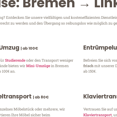
ise: Bremen → Li
 Entdecken Sie unsere vielfältigen und kosteneffizienten Dienstle
gerecht zu werden und den Übergang so reibungslos wie möglich zu ge
 Umzug
Entrümpel
| ab 100€
für
Studierende
oder den Transport weniger
Befreien Sie sich 
ände bieten wir
Mini-Umzüge
in Bremen
frisch
mit unserer 
 100€ an.
ab 150€.
ltransport
Klaviertra
| ab 80€
inzelnes Möbelstück oder mehrere, wir
Vertrauen Sie auf u
tieren Ihre Möbel sicher beim
Klaviertransport
, 