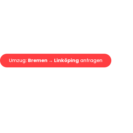
Express-Abwicklung in unter 2
Über 15 Jahre Erfahrung mit 
Angebot erhalten in unter 30 
Umzug:
Bremen → Linköping
anfragen
Alle Umzugsanfragen sind zu 100% kostenlos & unverbind