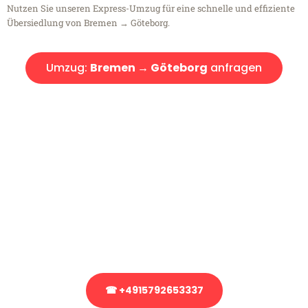
Nutzen Sie unseren Express-Umzug für eine schnelle und effiziente
Übersiedlung von Bremen → Göteborg.
Umzug:
Bremen → Göteborg
anfragen
Kostenlose Beratung!
Sie haben Fragen?
Sie haben Fragen zu Ihrem Transport oder benötigen eine Beratung
bezüglich Ihres Umzug?
Rufen Sie uns gerne an, unser Team aus Experten freut sich, Ihnen
kostenlos weiterzuhelfen!
☎ +4915792653337