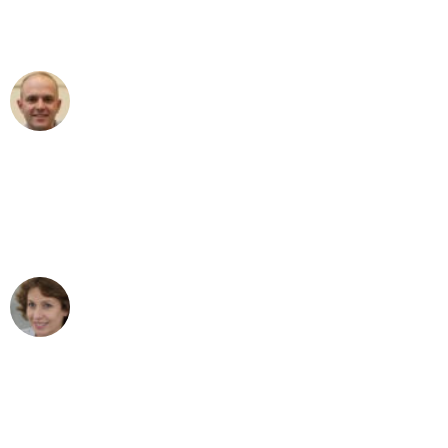
Umzugsservice für ihren
außergewöhnlichen Service!"
Frederik F.
Umzug in Bremen
"Besser hätte ich mir den Umzug von
Bremen nach Wien nicht vorstellen
können - DANKE!"
Maria W
Umzug von Bremen nach Wien
"Mein Klavier kam in unter 24 Stunden
ohne einen Kratzer an - ein
erstklassiger Service!"