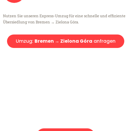
Nutzen Sie unseren Express-Umzug für eine schnelle und effiziente
Übersiedlung von Bremen → Zielona Góra.
Umzug:
Bremen → Zielona Góra
anfragen
Kostenlose Beratung!
Sie haben Fragen?
Sie haben Fragen zu Ihrem Transport oder benötigen eine Beratung
bezüglich Ihres Umzug?
Rufen Sie uns gerne an, unser Team aus Experten freut sich, Ihnen
kostenlos weiterzuhelfen!