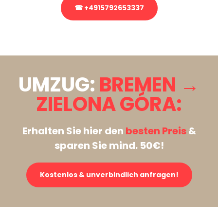
☎ +4915792653337
Stattdessen eine unverbindliche Anfrage senden
UMZUG:
BREMEN →
ZIELONA GÓRA:
Erhalten Sie hier den
besten Preis
&
sparen Sie mind. 50€!
Kostenlos & unverbindlich anfragen!