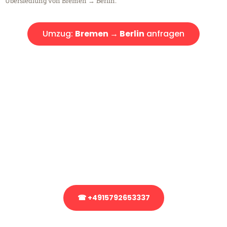
Übersiedlung von Bremen → Berlin.
Umzug:
Bremen → Berlin
anfragen
Kostenlose Beratung!
Sie haben Fragen?
Sie haben Fragen zu Ihrem Transport oder benötigen eine Beratung
bezüglich Ihres Umzug?
Rufen Sie uns gerne an, unser Team aus Experten freut sich, Ihnen
kostenlos weiterzuhelfen!
☎ +4915792653337
Stattdessen eine unverbindliche Anfrage senden