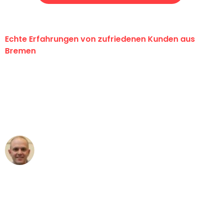
Echte Erfahrungen von zufriedenen Kunden aus
Bremen
"Erste Klasse! Ein großes Dankeschön
an das gesamte Team von Ernst
Umzugsservice für ihren
außergewöhnlichen Service!"
Frederik F.
Umzug in Bremen
"Besser hätte ich mir den Umzug von
Bremen nach Wien nicht vorstellen
können - DANKE!"