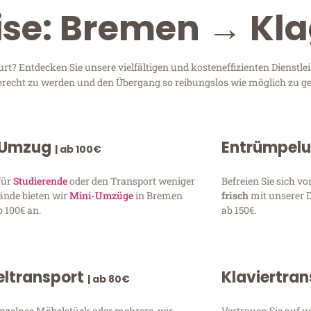
ise: Bremen → Kl
? Entdecken Sie unsere vielfältigen und kosteneffizienten Dienstle
gerecht zu werden und den Übergang so reibungslos wie möglich zu ge
 Umzug
Entrümpel
| ab 100€
für
Studierende
oder den Transport weniger
Befreien Sie sich 
ände bieten wir
Mini-Umzüge
in Bremen
frisch
mit unserer 
 100€ an.
ab 150€.
ltransport
Klaviertra
| ab 80€
inzelnes Möbelstück oder mehrere, wir
Vertrauen Sie auf u