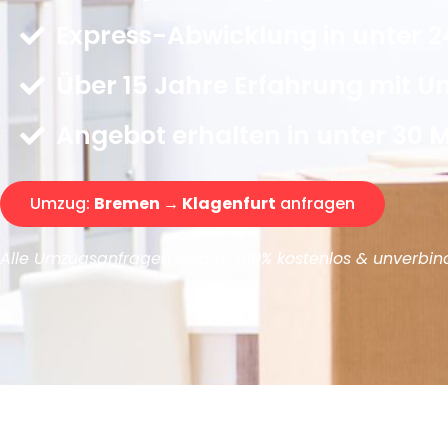
Express-Abwicklung in unter 2
Über 15 Jahre Erfahrung mit 
Angebot erhalten in unter 30 
Umzug:
Bremen → Klagenfurt
anfragen
Alle Umzugsanfragen sind zu 100% kostenlos & unverbind