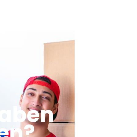
haben
en?