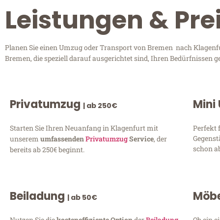
Leistungen & Pre
Planen Sie einen Umzug oder Transport von Bremen nach Klagenfurt
Bremen, die speziell darauf ausgerichtet sind, Ihren Bedürfnissen 
Privatumzug
Mini
| ab 250€
Starten Sie Ihren Neuanfang in Klagenfurt mit
Perfekt 
Gegenst
unserem
umfassenden
Privatumzug
Service
, der
schon ab
bereits ab 250€ beginnt.
Beiladung
Möbe
| ab 50€
Nutzen Sie die
kosteneffiziente Option
der
Beiladung
Ob ein e