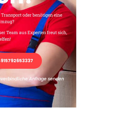
 Transport oder benötigen eine
 Umzug?
ser Team aus Experten freut sich,
elfen!
915792653337
nverbindliche Anfrage senden