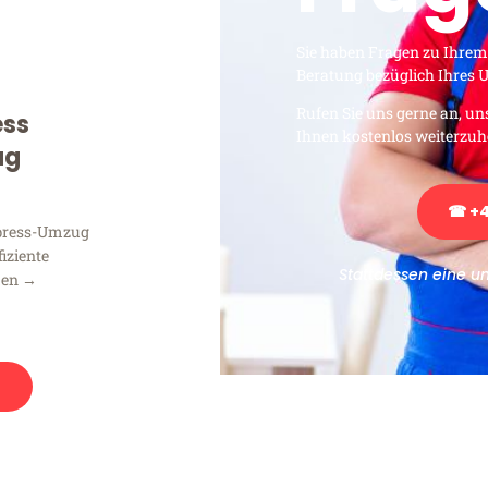
Sie haben Fragen zu Ihrem
Beratung bezüglich Ihres
Rufen Sie uns gerne an, un
ess
Ihnen kostenlos weiterzuh
ug
☎ +4
xpress-Umzug
fiziente
Stattdessen eine u
men →