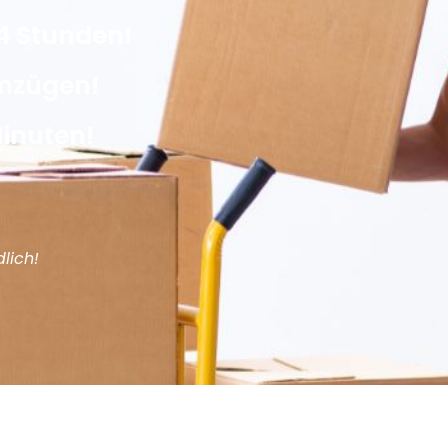
4 Stunden!
Umzügen!
Minuten!
lich!