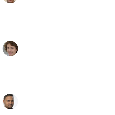
"Besser hätte ich mir den Umzug von
Bremen nach Wien nicht vorstellen
können - DANKE!"
Maria W
Umzug von Bremen nach Wien
"Mein Klavier kam in unter 24 Stunden
ohne einen Kratzer an - ein
erstklassiger Service!"
Ümit Y.
Klaviertransport in Bremen