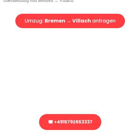
Übersiedlung von Bremen → Villach.
Umzug:
Bremen → Villach
anfragen
Kostenlose Beratung!
Sie haben Fragen?
Sie haben Fragen zu Ihrem Transport oder benötigen eine Beratung
bezüglich Ihres Umzug?
Rufen Sie uns gerne an, unser Team aus Experten freut sich, Ihnen
kostenlos weiterzuhelfen!
☎ +4915792653337
Stattdessen eine unverbindliche Anfrage senden