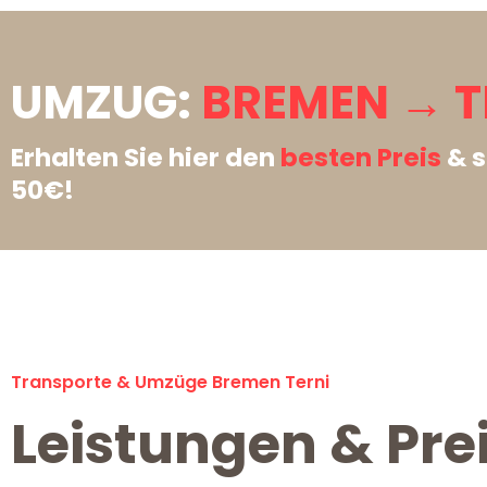
UMZUG:
BREMEN → T
Erhalten Sie hier den
besten Preis
& s
50€!
Transporte & Umzüge Bremen Terni
Leistungen & Pre