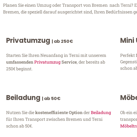
Planen Sie einen Umzug oder Transport von Bremen nach Terni? Ent
Bremen, die speziell darauf ausgerichtet sind, Ihren Bedürfnissen 
Privatumzug
Mini
| ab 250€
Starten Sie Ihren Neuanfang in Terni mit unserem
Perfekt 
Gegenst
umfassenden
Privatumzug
Service
, der bereits ab
schon ab
250€ beginnt.
Beiladung
Möbe
| ab 50€
Nutzen Sie die
kosteneffiziente Option
der
Beiladung
Ob ein e
für Ihren Transport zwischen Bremen und Terni
transpor
schon ab 50€.
Möbeltr