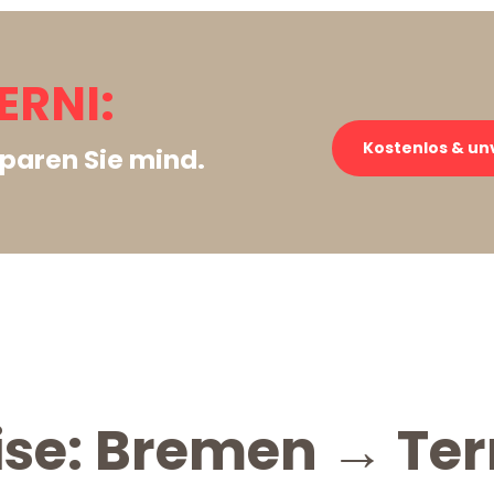
ERNI:
Kostenlos & un
paren Sie mind.
ise: Bremen → Ter