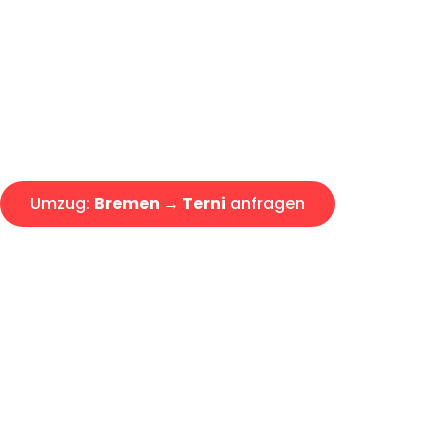
Express-Abwicklung in unter 2
Über 15 Jahre Erfahrung mit 
Angebot erhalten in unter 30 
Umzug:
Bremen → Terni
anfragen
Alle Umzugsanfragen sind zu 100% kostenlos & unverbind