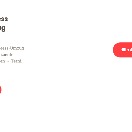
Sie haben Fragen zu Ihrem
Beratung bezüglich Ihres
ess
Rufen Sie uns gerne an, un
ug
Ihnen kostenlos weiterzuh
xpress-Umzug
☎ +4
fiziente
en → Terni.
Stattdessen eine u