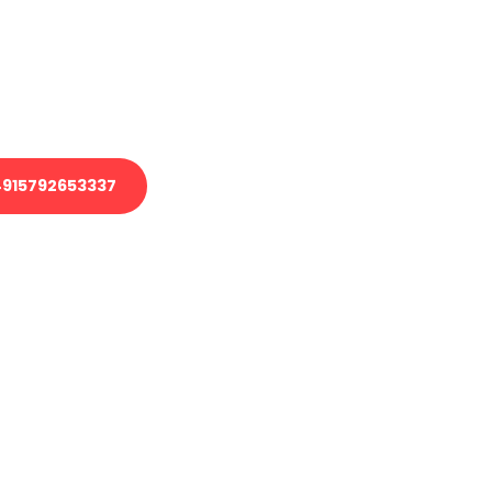
 Transport oder benötigen eine
 Umzug?
ser Team aus Experten freut sich,
elfen!
915792653337
nverbindliche Anfrage senden