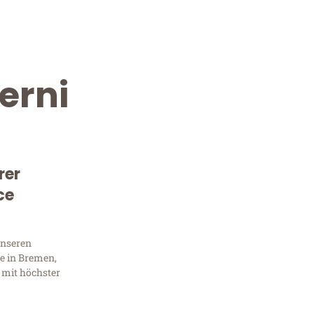
erni
rer
ce
Kostenlose Beratung!
Sie 
unseren
e in Bremen,
Frag
 mit höchster