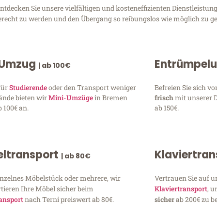
decken Sie unsere vielfältigen und kosteneffizienten Dienstleistun
gerecht zu werden und den Übergang so reibungslos wie möglich zu ge
 Umzug
Entrümpel
| ab 100€
für
Studierende
oder den Transport weniger
Befreien Sie sich 
ände bieten wir
Mini-Umzüge
in Bremen
frisch
mit unserer 
 100€ an.
ab 150€.
ltransport
Klaviertra
| ab 80€
inzelnes Möbelstück oder mehrere, wir
Vertrauen Sie auf u
tieren Ihre Möbel sicher beim
Klaviertransport
, 
ansport
nach Terni preiswert ab 80€.
sicher
ab 200€ zu be