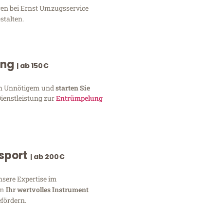
gen bei Ernst Umzugsservice
stalten.
ung
| ab 150€
von Unnötigem und
starten Sie
Dienstleistung zur
Entrümpelung
nsport
| ab 200€
nsere Expertise im
um
Ihr wertvolles Instrument
fördern.