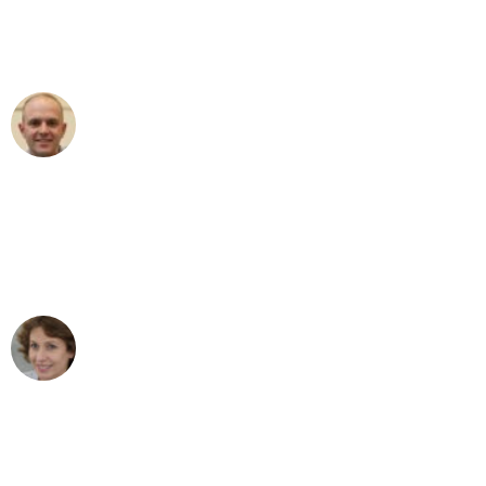
Umzugsservice für ihren
außergewöhnlichen Service!"
Frederik F.
Umzug in Bremen
"Besser hätte ich mir den Umzug von
Bremen nach Wien nicht vorstellen
können - DANKE!"
Maria W
Umzug von Bremen nach Wien
"Mein Klavier kam in unter 24 Stunden
ohne einen Kratzer an - ein