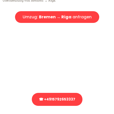
Übersiedlung von Bremen → Riga.
Umzug:
Bremen → Riga
anfragen
Kostenlose Beratung!
Sie haben Fragen?
Sie haben Fragen zu Ihrem Transport oder benötigen eine Beratung
bezüglich Ihres Umzug?
Rufen Sie uns gerne an, unser Team aus Experten freut sich, Ihnen
kostenlos weiterzuhelfen!
☎ +4915792653337
Stattdessen eine unverbindliche Anfrage senden