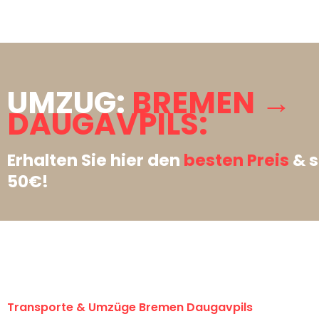
UMZUG:
BREMEN →
DAUGAVPILS:
Erhalten Sie hier den
besten Preis
& s
50€!
Transporte & Umzüge Bremen Daugavpils