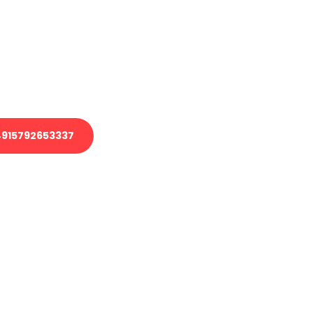
 Transport oder benötigen eine
 Umzug?
ser Team aus Experten freut sich,
elfen!
915792653337
nverbindliche Anfrage senden