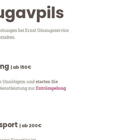
ugavpils
eistungen bei Ernst Umzugsservice
stalten.
ung
| ab 150€
von Unnötigem und
starten Sie
Dienstleistung zur
Entrümpelung
nsport
| ab 200€
nsere Expertise im