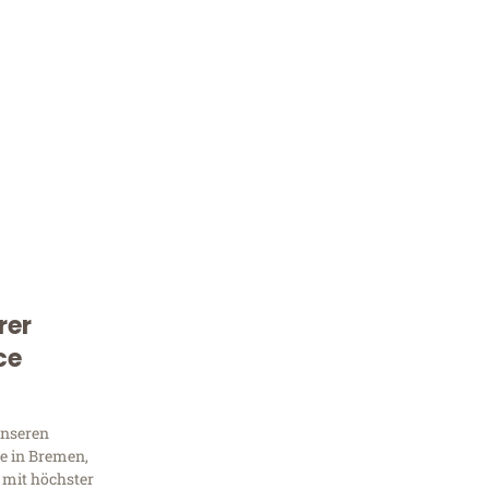
rer
Kostenlose Beratung!
ce
Sie 
Frag
unseren
e in Bremen,
 mit höchster