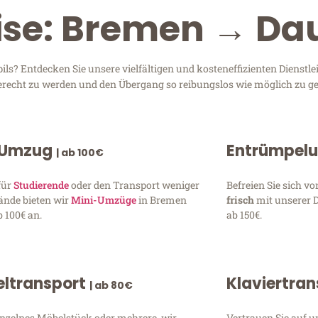
ise: Bremen → Da
? Entdecken Sie unsere vielfältigen und kosteneffizienten Dienstl
gerecht zu werden und den Übergang so reibungslos wie möglich zu ge
 Umzug
Entrümpel
| ab 100€
für
Studierende
oder den Transport weniger
Befreien Sie sich 
ände bieten wir
Mini-Umzüge
in Bremen
frisch
mit unserer 
 100€ an.
ab 150€.
ltransport
Klaviertra
| ab 80€
inzelnes Möbelstück oder mehrere, wir
Vertrauen Sie auf u