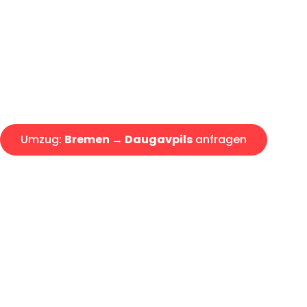
Express-Abwicklung in unter 2
Über 15 Jahre Erfahrung mit 
Angebot erhalten in unter 30 
Umzug:
Bremen → Daugavpils
anfragen
Alle Umzugsanfragen sind zu 100% kostenlos & unverbind