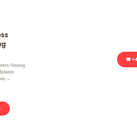
Sie haben Fragen zu Ihrem
Beratung bezüglich Ihres
Rufen Sie uns gerne an, un
ess
Ihnen kostenlos weiterzuh
ug
☎ +4
xpress-Umzug
fiziente
Stattdessen eine u
men →
n