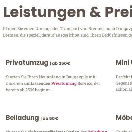
Leistungen & Pre
Planen Sie einen Umzug oder Transport von Bremen nach Daugavpils
Bremen, die speziell darauf ausgerichtet sind, Ihren Bedürfnissen 
Privatumzug
Mini
| ab 250€
Starten Sie Ihren Neuanfang in Daugavpils mit
Perfekt 
Gegenst
unserem
umfassenden
Privatumzug
Service
, der
schon ab
bereits ab 250€ beginnt.
Beiladung
Möbe
| ab 50€
Nutzen Sie die
kosteneffiziente Option
der
Beiladung
Ob ein e