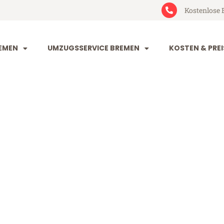
Kostenlose 
EMEN
UMZUGSSERVICE BREMEN
KOSTEN & PREI
 Daugavpils
avpils (ab 199€)