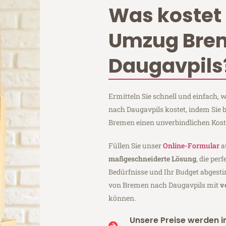
Was kostet 
Umzug Bre
Daugavpils
Ermitteln Sie schnell und einfach
nach Daugavpils kostet, indem Sie 
Bremen einen unverbindlichen Kos
Füllen Sie unser
Online-Formular
a
maßgeschneiderte Lösung
, die per
Bedürfnisse und Ihr Budget abgesti
von Bremen nach Daugavpils mit
v
können.
Unsere Preise werden in