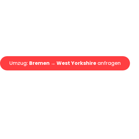
Express-Abwicklung in unter 2
Über 15 Jahre Erfahrung mit 
Angebot erhalten in unter 30 
Umzug:
Bremen → West Yorkshire
anfragen
Alle Umzugsanfragen sind zu 100% kostenlos & unverbind