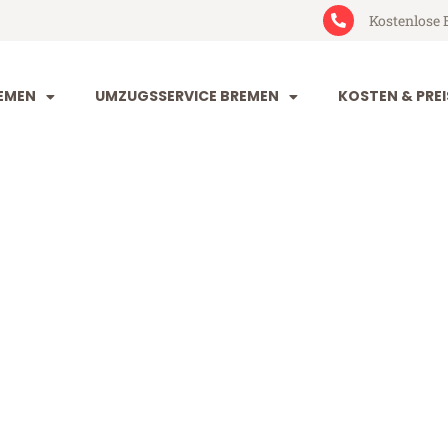
Kostenlose 
EMEN
UMZUGSSERVICE BREMEN
KOSTEN & PREI
 West Yorkshi
Yorkshire (ab 199€)