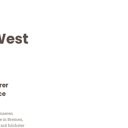
West
rer
Kostenlose Beratung!
ce
Sie 
Frag
unseren
e in Bremen,
 mit höchster