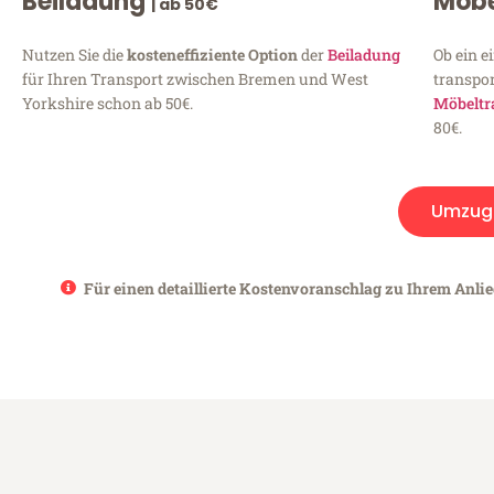
Beiladung
Möbe
| ab 50€
Nutzen Sie die
kosteneffiziente Option
der
Beiladung
Ob ein e
für Ihren Transport zwischen Bremen und West
transpor
Yorkshire schon ab 50€.
Möbeltr
80€.
Umzug
Für einen detaillierte Kostenvoranschlag zu Ihrem Anli