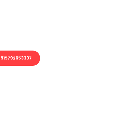
 Transport oder benötigen eine
 Umzug?
ser Team aus Experten freut sich,
elfen!
915792653337
nverbindliche Anfrage senden