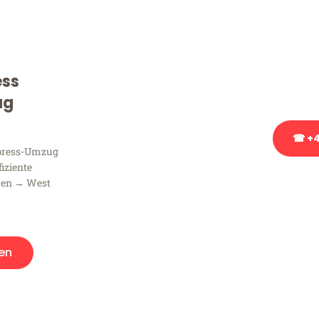
Sie haben Fragen zu Ihrem
Beratung bezüglich Ihres
Rufen Sie uns gerne an, un
ess
Ihnen kostenlos weiterzuh
ug
☎ +4
xpress-Umzug
fiziente
Stattdessen eine u
men → West
en