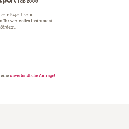
nsport
| ab 200€
nsere Expertise im
um
Ihr wertvolles Instrument
fördern.
 eine
unverbindliche Anfrage!