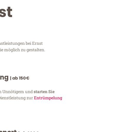
st
stleistungen bei Ernst
e möglich zu gestalten.
ung
| ab 150€
von Unnötigem und
starten Sie
Dienstleistung zur
Entrümpelung