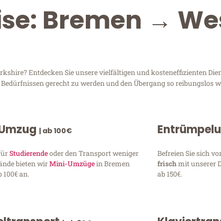
ise: Bremen → We
hire? Entdecken Sie unsere vielfältigen und kosteneffizienten Dien
n Bedürfnissen gerecht zu werden und den Übergang so reibungslos wi
 Umzug
Entrümpel
| ab 100€
für
Studierende
oder den Transport weniger
Befreien Sie sich 
ände bieten wir
Mini-Umzüge
in Bremen
frisch
mit unserer 
 100€ an.
ab 150€.