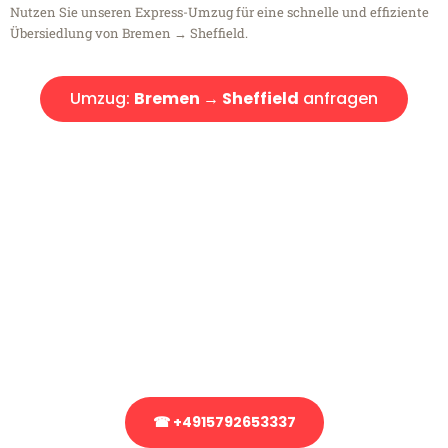
Nutzen Sie unseren Express-Umzug für eine schnelle und effiziente
Übersiedlung von Bremen → Sheffield.
Umzug:
Bremen → Sheffield
anfragen
Kostenlose Beratung!
Sie haben Fragen?
Sie haben Fragen zu Ihrem Transport oder benötigen eine Beratung
bezüglich Ihres Umzug?
Rufen Sie uns gerne an, unser Team aus Experten freut sich, Ihnen
kostenlos weiterzuhelfen!
☎ +4915792653337