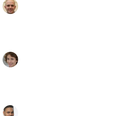
Frederik F.
Umzug in Bremen
"Besser hätte ich mir den Umzug von
Bremen nach Wien nicht vorstellen
können - DANKE!"
Maria W
Umzug von Bremen nach Wien
"Mein Klavier kam in unter 24 Stunden
ohne einen Kratzer an - ein
erstklassiger Service!"
Ümit Y.
Klaviertransport in Bremen