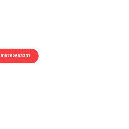
 Transport oder benötigen eine
 Umzug?
ser Team aus Experten freut sich,
elfen!
915792653337
nverbindliche Anfrage senden