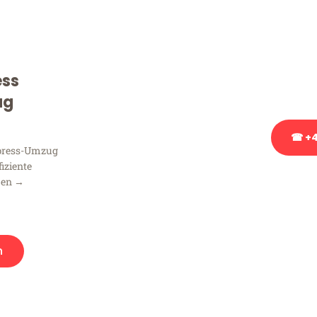
Sie haben Fragen zu Ihrem
Beratung bezüglich Ihres
Rufen Sie uns gerne an, un
ess
Ihnen kostenlos weiterzuh
ug
☎ +4
xpress-Umzug
fiziente
Stattdessen eine u
men →
n