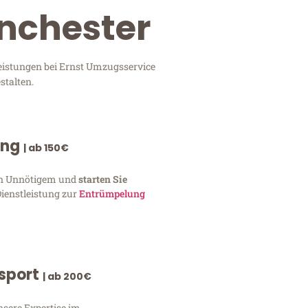
nchester
eistungen bei Ernst Umzugsservice
stalten.
ung
| ab 150€
von Unnötigem und
starten Sie
Dienstleistung zur
Entrümpelung
nsport
| ab 200€
nsere Expertise im