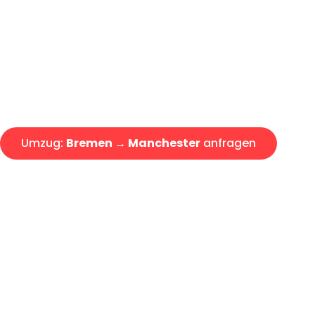
Express-Abwicklung in unter 2
Über 15 Jahre Erfahrung mit 
Angebot erhalten in unter 30 
Umzug:
Bremen → Manchester
anfragen
Alle Umzugsanfragen sind zu 100% kostenlos & unverbind