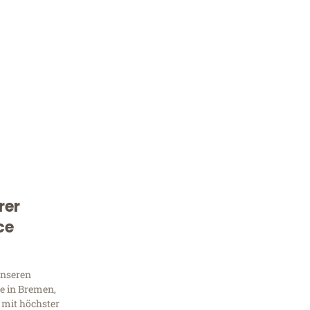
rer
Kostenlose Beratung!
ce
Sie 
Frag
unseren
e in Bremen,
 mit höchster