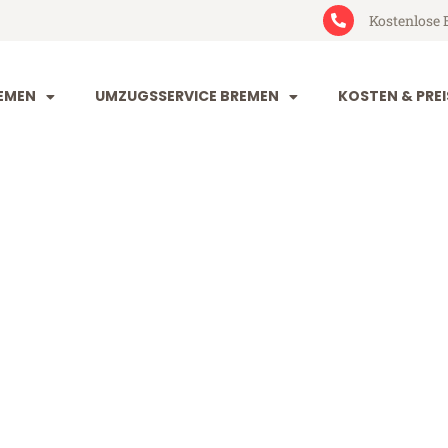
Kostenlose 
EMEN
UMZUGSSERVICE BREMEN
KOSTEN & PREI
n Manchester
hester (ab 199€)