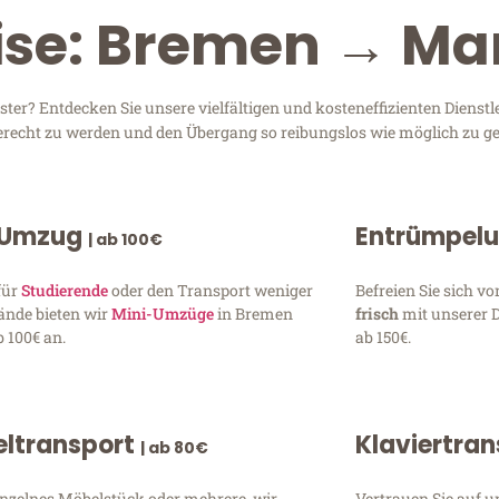
eise: Bremen → Ma
r? Entdecken Sie unsere vielfältigen und kosteneffizienten Dienstl
gerecht zu werden und den Übergang so reibungslos wie möglich zu ge
 Umzug
Entrümpel
| ab 100€
für
Studierende
oder den Transport weniger
Befreien Sie sich 
ände bieten wir
Mini-Umzüge
in Bremen
frisch
mit unserer 
 100€ an.
ab 150€.
ltransport
Klaviertra
| ab 80€
inzelnes Möbelstück oder mehrere, wir
Vertrauen Sie auf u