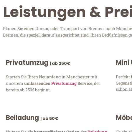
Leistungen & Pr
Planen Sie einen Umzug oder Transport von Bremen nach Mancheste
Bremen, die speziell darauf ausgerichtet sind, Ihren Bedürfnissen 
Privatumzug
Mini
| ab 250€
Starten Sie Ihren Neuanfang in Manchester mit
Perfekt 
Gegenst
unserem
umfassenden
Privatumzug
Service
, der
schon ab
bereits ab 250€ beginnt.
Beiladung
Möbe
| ab 50€
Nutzen Sie die
kosteneffiziente Option
der
Beiladung
Ob ein e