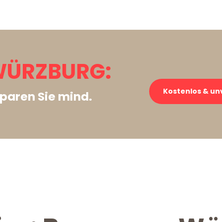
WÜRZBURG:
Kostenlos & un
paren Sie mind.