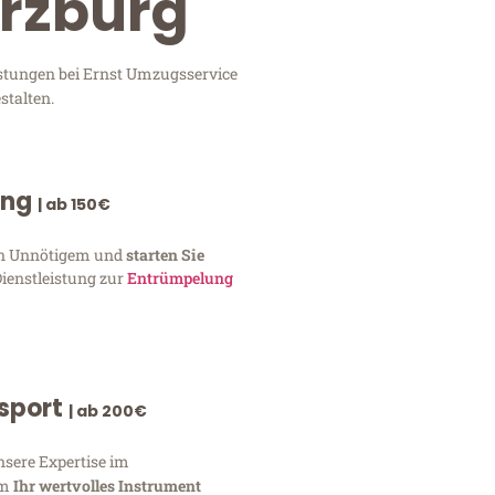
ürzburg
istungen bei Ernst Umzugsservice
stalten.
ung
| ab 150€
von Unnötigem und
starten Sie
Dienstleistung zur
Entrümpelung
nsport
| ab 200€
nsere Expertise im
um
Ihr wertvolles Instrument