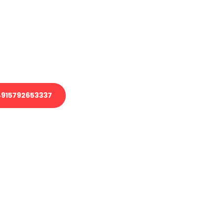
 Transport oder benötigen eine
 Umzug?
ser Team aus Experten freut sich,
elfen!
915792653337
nverbindliche Anfrage senden