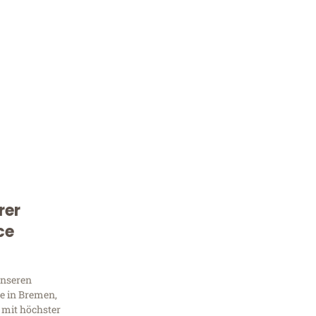
rer
Kostenlose Beratung!
ce
Sie 
Frag
unseren
e in Bremen,
 mit höchster