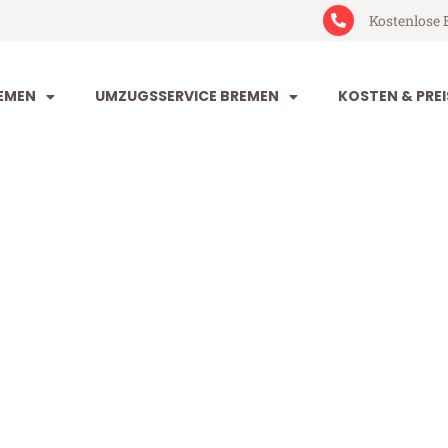
Kostenlose 
EMEN
UMZUGSSERVICE BREMEN
KOSTEN & PREI
n Würzburg
zburg (ab 199€)