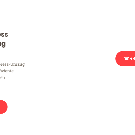
Sie haben Fragen zu Ihrem
Beratung bezüglich Ihres
Rufen Sie uns gerne an, un
ess
Ihnen kostenlos weiterzuh
ug
☎ +4
xpress-Umzug
fiziente
Stattdessen eine u
men →