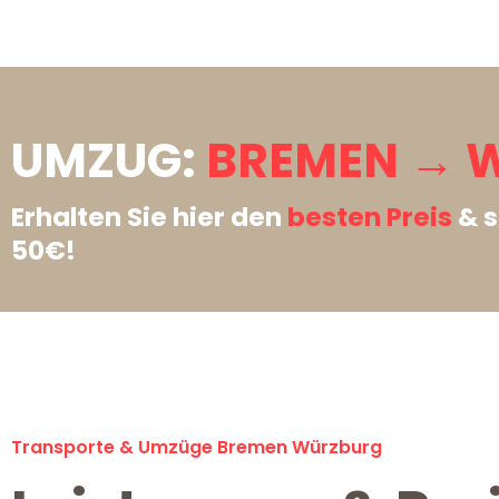
UMZUG:
BREMEN → 
Erhalten Sie hier den
besten Preis
& s
50€!
Transporte & Umzüge Bremen Würzburg