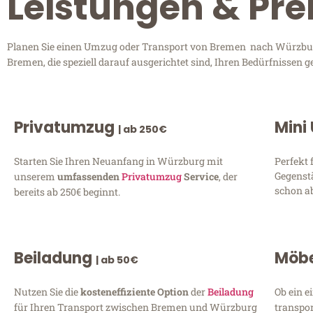
Leistungen & Pr
Planen Sie einen Umzug oder Transport von Bremen nach Würzburg?
Bremen, die speziell darauf ausgerichtet sind, Ihren Bedürfnissen 
Privatumzug
Mini
| ab 250€
Starten Sie Ihren Neuanfang in Würzburg mit
Perfekt 
Gegenst
unserem
umfassenden
Privatumzug
Service
, der
schon ab
bereits ab 250€ beginnt.
Beiladung
Möbe
| ab 50€
Nutzen Sie die
kosteneffiziente Option
der
Beiladung
Ob ein e
für Ihren Transport zwischen Bremen und Würzburg
transpor