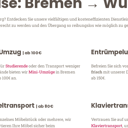
eise: Bremen → W
 Entdecken Sie unsere vielfältigen und kosteneffizienten Dienstle
gerecht zu werden und den Übergang so reibungslos wie möglich zu ge
 Umzug
Entrümpel
| ab 100€
für
Studierende
oder den Transport weniger
Befreien Sie sich 
ände bieten wir
Mini-Umzüge
in Bremen
frisch
mit unserer 
 100€ an.
ab 150€.
ltransport
Klaviertra
| ab 80€
inzelnes Möbelstück oder mehrere, wir
Vertrauen Sie auf u
tieren Ihre Möbel sicher beim
Klaviertransport
, 