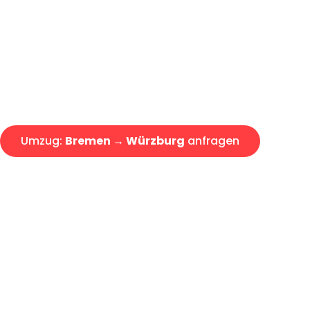
Express-Abwicklung in unter 2
Über 15 Jahre Erfahrung mit 
Angebot erhalten in unter 30 
Umzug:
Bremen → Würzburg
anfragen
Alle Umzugsanfragen sind zu 100% kostenlos & unverbind