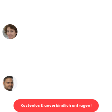
"Besser hätte ich mir den Umzug von
Bremen nach Wien nicht vorstellen
können - DANKE!"
Maria W
Umzug von Bremen nach Wien
"Mein Klavier kam in unter 24 Stunden
ohne einen Kratzer an - ein
erstklassiger Service!"
Ümit Y.
Klaviertransport in Bremen
Kostenlos & unverbindlich anfragen!