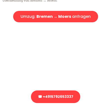
Übersiedlung von Bremen → Moers.
Umzug:
Bremen → Moers
anfragen
Kostenlose Beratung!
Sie haben Fragen?
Sie haben Fragen zu Ihrem Transport oder benötigen eine Beratung
bezüglich Ihres Umzug?
Rufen Sie uns gerne an, unser Team aus Experten freut sich, Ihnen
kostenlos weiterzuhelfen!
☎ +4915792653337
Stattdessen eine unverbindliche Anfrage senden