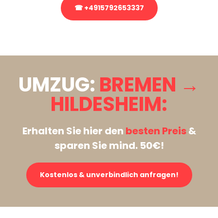
☎ +4915792653337
Stattdessen eine unverbindliche Anfrage senden
UMZUG:
BREMEN →
HILDESHEIM:
Erhalten Sie hier den
besten Preis
&
sparen Sie mind. 50€!
Kostenlos & unverbindlich anfragen!