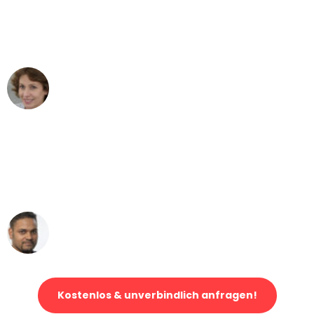
"Besser hätte ich mir den Umzug von
Bremen nach Wien nicht vorstellen
können - DANKE!"
Maria W
Umzug von Bremen nach Wien
"Mein Klavier kam in unter 24 Stunden
ohne einen Kratzer an - ein
erstklassiger Service!"
Ümit Y.
Klaviertransport in Bremen
Kostenlos & unverbindlich anfragen!