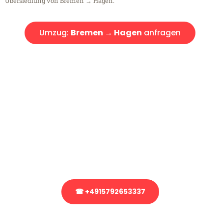
Übersiedlung von Bremen → Hagen.
Umzug:
Bremen → Hagen
anfragen
Kostenlose Beratung!
Sie haben Fragen?
Sie haben Fragen zu Ihrem Transport oder benötigen eine Beratung
bezüglich Ihres Umzug?
Rufen Sie uns gerne an, unser Team aus Experten freut sich, Ihnen
kostenlos weiterzuhelfen!
☎ +4915792653337
Stattdessen eine unverbindliche Anfrage senden