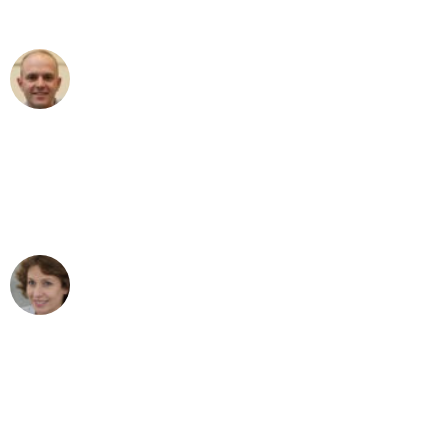
außergewöhnlichen Service!"
Frederik F.
Umzug in Bremen
"Besser hätte ich mir den Umzug von
Bremen nach Wien nicht vorstellen
können - DANKE!"
Maria W
Umzug von Bremen nach Wien
"Mein Klavier kam in unter 24 Stunden
ohne einen Kratzer an - ein
erstklassiger Service!"