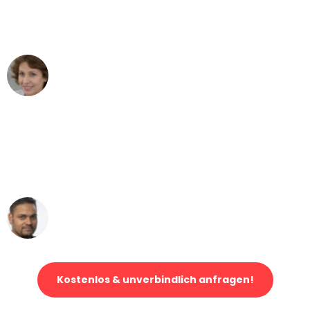
Bremen nach Wien nicht vorstellen
können - DANKE!"
Maria W
Umzug von Bremen nach Wien
"Mein Klavier kam in unter 24 Stunden
ohne einen Kratzer an - ein
erstklassiger Service!"
Ümit Y.
Klaviertransport in Bremen
Kostenlos & unverbindlich anfragen!