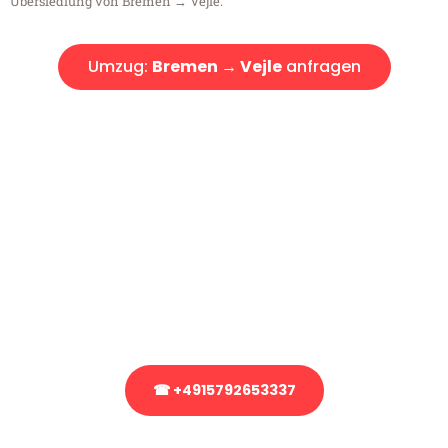
Übersiedlung von Bremen → Vejle.
Umzug:
Bremen → Vejle
anfragen
Kostenlose Beratung!
Sie haben Fragen?
Sie haben Fragen zu Ihrem Transport oder benötigen eine Beratung
bezüglich Ihres Umzug?
Rufen Sie uns gerne an, unser Team aus Experten freut sich, Ihnen
kostenlos weiterzuhelfen!
☎ +4915792653337
Stattdessen eine unverbindliche Anfrage senden