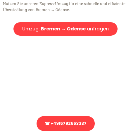
Nutzen Sie unseren Express-Umzug für eine schnelle und effiziente
Übersiedlung von Bremen → Odense.
Umzug:
Bremen → Odense
anfragen
Kostenlose Beratung!
Sie haben Fragen?
Sie haben Fragen zu Ihrem Transport oder benötigen eine Beratung
bezüglich Ihres Umzug?
Rufen Sie uns gerne an, unser Team aus Experten freut sich, Ihnen
kostenlos weiterzuhelfen!
☎ +4915792653337