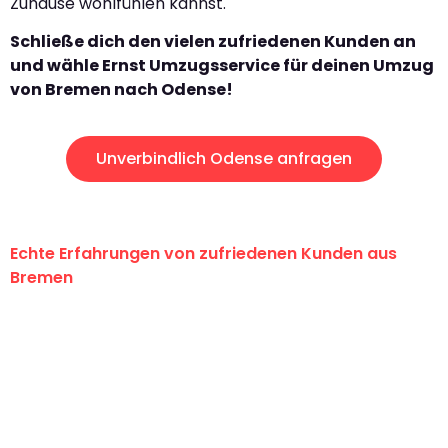
Zuhause wohlfühlen kannst.
Schließe dich den vielen zufriedenen Kunden an
und wähle Ernst Umzugsservice für deinen Umzug
von Bremen nach Odense!
Unverbindlich Odense anfragen
Echte Erfahrungen von zufriedenen Kunden aus
Bremen
"Erste Klasse! Ein großes Dankeschön
an das gesamte Team von Ernst
Umzugsservice für ihren
außergewöhnlichen Service!"