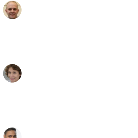
Frederik F.
Umzug in Bremen
"Besser hätte ich mir den Umzug von
Bremen nach Wien nicht vorstellen
können - DANKE!"
Maria W
Umzug von Bremen nach Wien
"Mein Klavier kam in unter 24 Stunden
ohne einen Kratzer an - ein
erstklassiger Service!"
Ümit Y.