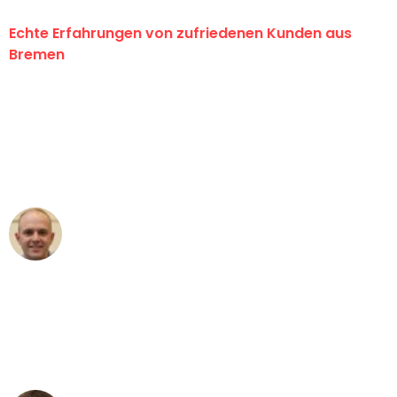
Echte Erfahrungen von zufriedenen Kunden aus
Bremen
"Erste Klasse! Ein großes Dankeschön
an das gesamte Team von Ernst
Umzugsservice für ihren
außergewöhnlichen Service!"
Frederik F.
Umzug in Bremen
"Besser hätte ich mir den Umzug von
Bremen nach Wien nicht vorstellen
können - DANKE!"