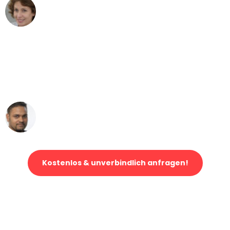
Maria W
Umzug von Bremen nach Wien
"Mein Klavier kam in unter 24 Stunden
ohne einen Kratzer an - ein
erstklassiger Service!"
Ümit Y.
Klaviertransport in Bremen
Kostenlos & unverbindlich anfragen!
Jetzt anfragen und der nächste glückliche Kunde werden. Alle
Umzugsanfragen sind zu
100% kostenlos & unverbindlich!