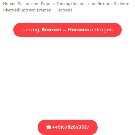
Nutzen Sie unseren Express-Umzug für eine schnelle und effiziente
Übersiedlung von Bremen → Horsens.
Umzug:
Bremen → Horsens
anfragen
Kostenlose Beratung!
Sie haben Fragen?
Sie haben Fragen zu Ihrem Transport oder benötigen eine Beratung
bezüglich Ihres Umzug?
Rufen Sie uns gerne an, unser Team aus Experten freut sich, Ihnen
kostenlos weiterzuhelfen!
☎ +4915792653337