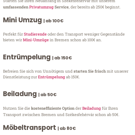
Starten Sie Ihren Neuanfang in Székesfehérvár mit unserem
umfassenden
Privatumzug
Service
, der bereits ab 250€ beginnt.
Mini Umzug
| ab 100€
Perfekt für
Studierende
oder den Transport weniger Gegenstände
bieten wir
Mini-Umzüge
in Bremen schon ab 100€ an.
Entrümpelung
| ab 150€
Befreien Sie sich von Unnötigem und
starten Sie frisch
mit unserer
Dienstleistung zur
Entrümpelung
ab 150€.
Beiladung
| ab 50€
Nutzen Sie die
kosteneffiziente Option
der
Beiladung
für Ihren
Transport zwischen Bremen und Székesfehérvár schon ab 50€.
Möbeltransport
| ab 80€