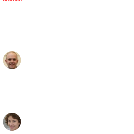
"Erste Klasse! Ein großes Dankeschön
an das gesamte Team von Ernst
Umzugsservice für ihren
außergewöhnlichen Service!"
Frederik F.
Umzug in Bremen
"Besser hätte ich mir den Umzug von
Bremen nach Wien nicht vorstellen
können - DANKE!"
Maria W
Umzug von Bremen nach Wien