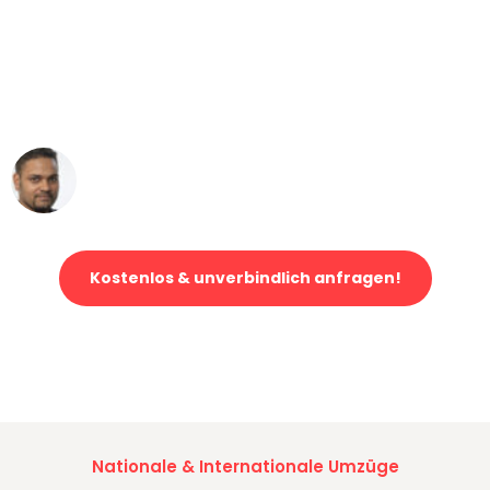
"Mein Klavier kam in unter 24 Stunden
ohne einen Kratzer an - ein
erstklassiger Service!"
Ümit Y.
Klaviertransport in Bremen
Kostenlos & unverbindlich anfragen!
Jetzt anfragen und der nächste glückliche Kunde werden. Alle
Umzugsanfragen sind zu
100% kostenlos & unverbindlich!
Nationale & Internationale Umzüge