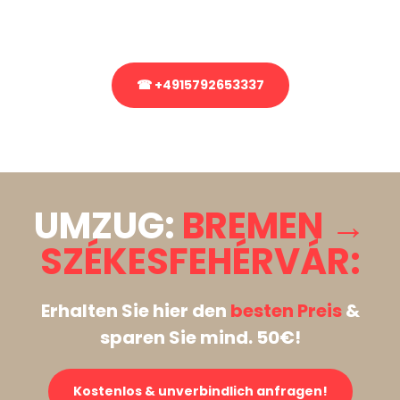
Rufen Sie uns gerne an, unser Team aus Experten freut sich, Ihnen
kostenlos weiterzuhelfen!
☎ +4915792653337
Stattdessen eine unverbindliche Anfrage senden
UMZUG:
BREMEN →
SZÉKESFEHÉRVÁR:
Erhalten Sie hier den
besten Preis
&
sparen Sie mind. 50€!
Kostenlos & unverbindlich anfragen!