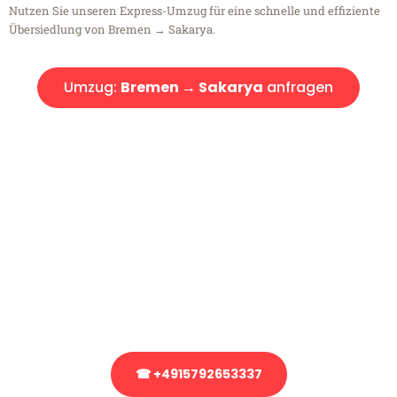
Nutzen Sie unseren Express-Umzug für eine schnelle und effiziente
Übersiedlung von Bremen → Sakarya.
Umzug:
Bremen → Sakarya
anfragen
Kostenlose Beratung!
Sie haben Fragen?
Sie haben Fragen zu Ihrem Transport oder benötigen eine Beratung
bezüglich Ihres Umzug?
Rufen Sie uns gerne an, unser Team aus Experten freut sich, Ihnen
kostenlos weiterzuhelfen!
☎ +4915792653337