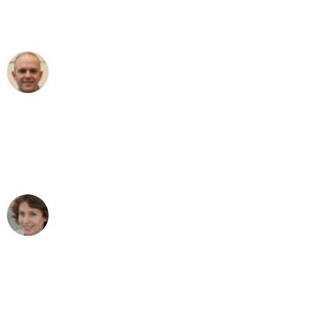
Umzugsservice für ihren
außergewöhnlichen Service!"
Frederik F.
Umzug in Bremen
"Besser hätte ich mir den Umzug von
Bremen nach Wien nicht vorstellen
können - DANKE!"
Maria W
Umzug von Bremen nach Wien
"Mein Klavier kam in unter 24 Stunden
ohne einen Kratzer an - ein