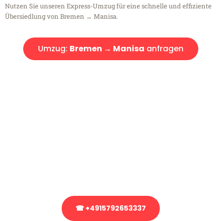
Nutzen Sie unseren Express-Umzug für eine schnelle und effiziente
Übersiedlung von Bremen → Manisa.
Umzug:
Bremen → Manisa
anfragen
Kostenlose Beratung!
Sie haben Fragen?
Sie haben Fragen zu Ihrem Transport oder benötigen eine Beratung
bezüglich Ihres Umzug?
Rufen Sie uns gerne an, unser Team aus Experten freut sich, Ihnen
kostenlos weiterzuhelfen!
☎ +4915792653337