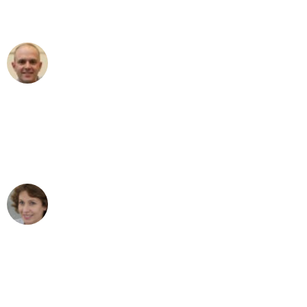
außergewöhnlichen Service!"
Frederik F.
Umzug in Bremen
"Besser hätte ich mir den Umzug von
Bremen nach Wien nicht vorstellen
können - DANKE!"
Maria W
Umzug von Bremen nach Wien
"Mein Klavier kam in unter 24 Stunden
ohne einen Kratzer an - ein
erstklassiger Service!"