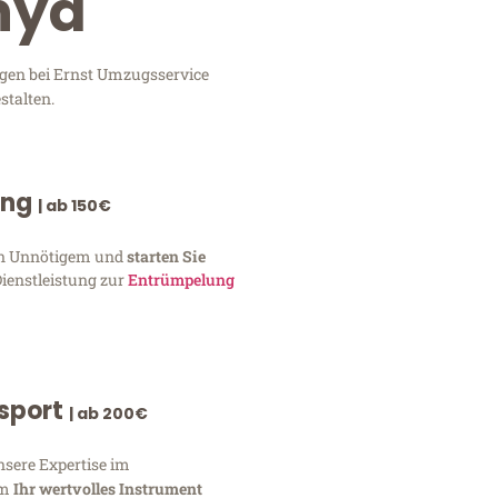
nya
ngen bei Ernst Umzugsservice
stalten.
ung
| ab 150€
von Unnötigem und
starten Sie
Dienstleistung zur
Entrümpelung
nsport
| ab 200€
nsere Expertise im
um
Ihr wertvolles Instrument