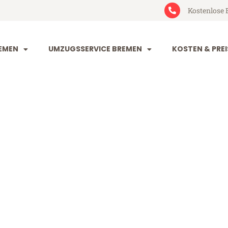
Kostenlose 
EMEN
UMZUGSSERVICE BREMEN
KOSTEN & PREI
n Konya
a (ab 199€)