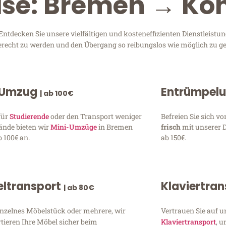
eise: Bremen → Ko
decken Sie unsere vielfältigen und kosteneffizienten Dienstleistu
gerecht zu werden und den Übergang so reibungslos wie möglich zu ge
 Umzug
Entrümpel
| ab 100€
für
Studierende
oder den Transport weniger
Befreien Sie sich 
ände bieten wir
Mini-Umzüge
in Bremen
frisch
mit unserer 
 100€ an.
ab 150€.
ltransport
Klaviertra
| ab 80€
inzelnes Möbelstück oder mehrere, wir
Vertrauen Sie auf u
tieren Ihre Möbel sicher beim
Klaviertransport
, 