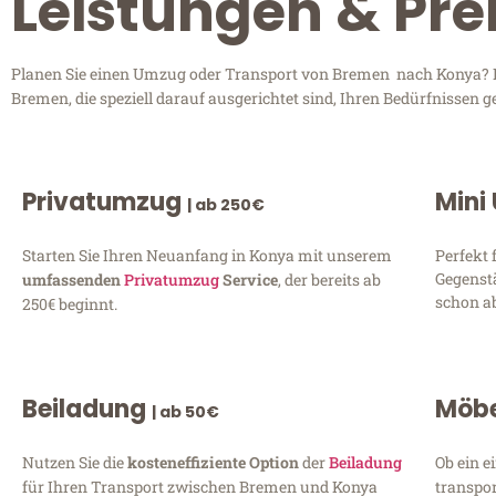
Leistungen & Pr
Planen Sie einen Umzug oder Transport von Bremen nach Konya? Ent
Bremen, die speziell darauf ausgerichtet sind, Ihren Bedürfnissen 
Privatumzug
Mini
| ab 250€
Starten Sie Ihren Neuanfang in Konya mit unserem
Perfekt 
Gegenst
umfassenden
Privatumzug
Service
, der bereits ab
schon ab
250€ beginnt.
Beiladung
Möbe
| ab 50€
Nutzen Sie die
kosteneffiziente Option
der
Beiladung
Ob ein e
für Ihren Transport zwischen Bremen und Konya
transpor