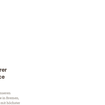
rer
Kostenlose Beratung!
ce
Sie 
Frag
unseren
e in Bremen,
 mit höchster