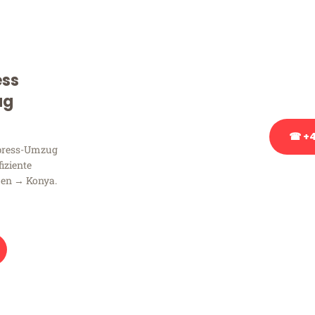
Sie haben Fragen zu Ihrem
Beratung bezüglich Ihres
Rufen Sie uns gerne an, un
ess
Ihnen kostenlos weiterzuh
ug
☎ +4
xpress-Umzug
fiziente
Stattdessen eine u
men → Konya.