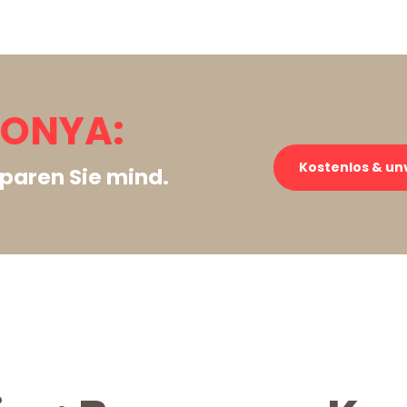
KONYA:
Kostenlos & un
paren Sie mind.