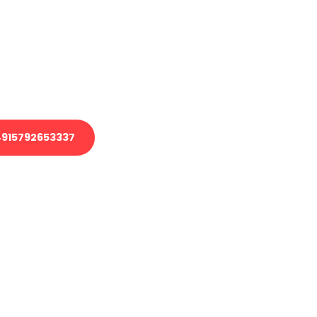
 Transport oder benötigen eine
 Umzug?
ser Team aus Experten freut sich,
elfen!
915792653337
nverbindliche Anfrage senden