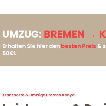
UMZUG:
BREMEN → 
Erhalten Sie hier den
besten Preis
& s
50€!
Transporte & Umzüge Bremen Konya