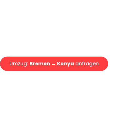
Express-Abwicklung in unter 2
Über 15 Jahre Erfahrung mit 
Angebot erhalten in unter 30 
Umzug:
Bremen → Konya
anfragen
Alle Umzugsanfragen sind zu 100% kostenlos & unverbind