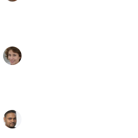
"Besser hätte ich mir den Umzug von
Bremen nach Wien nicht vorstellen
können - DANKE!"
Maria W
Umzug von Bremen nach Wien
"Mein Klavier kam in unter 24 Stunden
ohne einen Kratzer an - ein
erstklassiger Service!"
Ümit Y.
Klaviertransport in Bremen