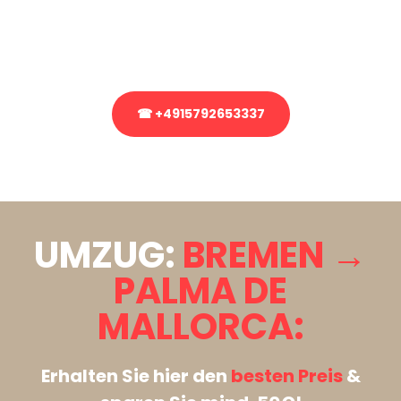
bezüglich Ihres Umzug?
Rufen Sie uns gerne an, unser Team aus Experten freut sich, Ihnen
kostenlos weiterzuhelfen!
☎ +4915792653337
Stattdessen eine unverbindliche Anfrage senden
UMZUG:
BREMEN →
PALMA DE
MALLORCA:
Erhalten Sie hier den
besten Preis
&