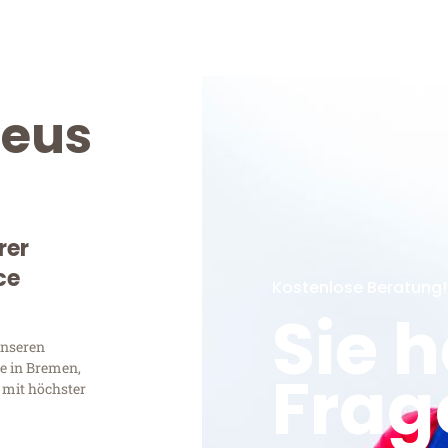
eus
rer
ce
Kostenlose Beratung!
Sie 
unseren
e in Bremen,
Frag
 mit höchster