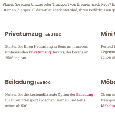
Planen Sie einen Umzug oder Transport von Bremen nach Reus? Entd
Bremen, die speziell darauf ausgerichtet sind, Ihren Bedürfnissen 
Privatumzug
Mini
| ab 250€
Starten Sie Ihren Neuanfang in Reus mit unserem
Perfekt 
Gegenst
umfassenden
Privatumzug
Service
, der bereits ab
schon ab
250€ beginnt.
Beiladung
Möbe
| ab 50€
Nutzen Sie die
kosteneffiziente Option
der
Beiladung
Ob ein e
für Ihren Transport zwischen Bremen und Reus
transpor
schon ab 50€.
Möbeltr