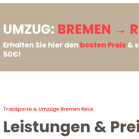
UMZUG:
BREMEN → R
Erhalten Sie hier den
besten Preis
& s
50€!
Transporte & Umzüge Bremen Reus
Leistungen & Pre