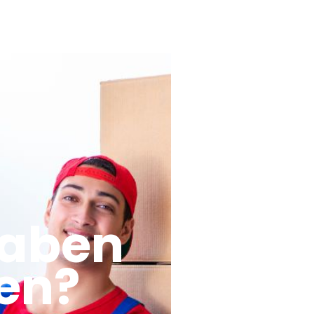
haben
en?