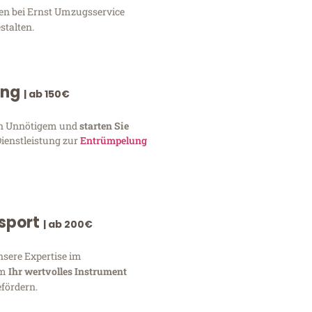
gen bei Ernst Umzugsservice
stalten.
ung
| ab 150€
von Unnötigem und
starten Sie
Dienstleistung zur
Entrümpelung
nsport
| ab 200€
nsere Expertise im
um
Ihr wertvolles Instrument
fördern.