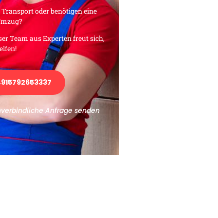
 Transport oder benötigen eine
 Umzug?
ser Team aus Experten freut sich,
elfen!
915792653337
nverbindliche Anfrage senden