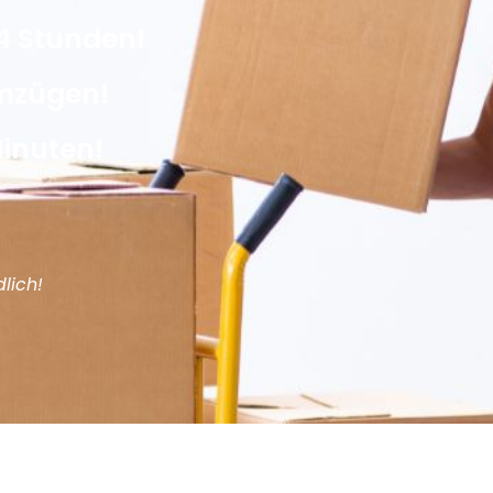
4 Stunden!
Umzügen!
Minuten!
lich!