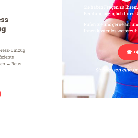
Sie haben Fragen zu Ihrem
Beratung bezüglich Ihres
ess
Rufen Sie uns gerne an, un
ug
Ihnen kostenlos weiterzuh
xpress-Umzug
☎ +4
fiziente
en → Reus.
Stattdessen eine u