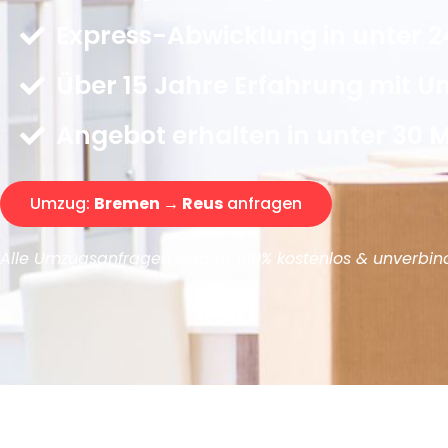
Express-Abwicklung in unter 2
Über 15 Jahre Erfahrung mit 
Angebot erhalten in unter 30 
Umzug:
Bremen → Reus
anfragen
Alle Umzugsanfragen sind zu 100% kostenlos & unverbind