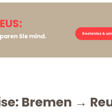
EUS:
Kostenlos & un
paren Sie mind.
ise: Bremen → Re