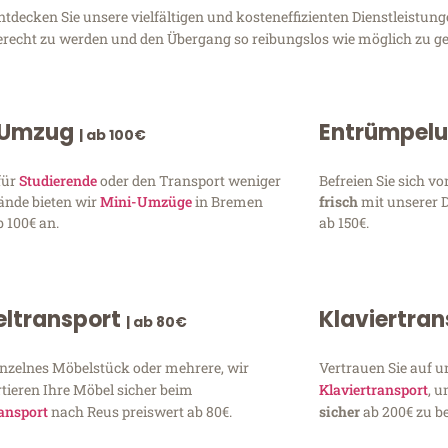
ecken Sie unsere vielfältigen und kosteneffizienten Dienstleistun
gerecht zu werden und den Übergang so reibungslos wie möglich zu ge
 Umzug
Entrümpel
| ab 100€
für
Studierende
oder den Transport weniger
Befreien Sie sich 
ände bieten wir
Mini-Umzüge
in Bremen
frisch
mit unserer 
 100€ an.
ab 150€.
ltransport
Klaviertra
| ab 80€
inzelnes Möbelstück oder mehrere, wir
Vertrauen Sie auf u
tieren Ihre Möbel sicher beim
Klaviertransport
, 
ansport
nach Reus preiswert ab 80€.
sicher
ab 200€ zu be