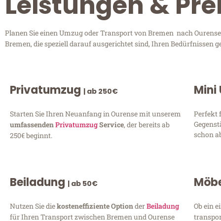
Leistungen & Pr
Planen Sie einen Umzug oder Transport von Bremen nach Ourense? E
Bremen, die speziell darauf ausgerichtet sind, Ihren Bedürfnissen 
Privatumzug
Mini
| ab 250€
Starten Sie Ihren Neuanfang in Ourense mit unserem
Perfekt 
Gegenst
umfassenden
Privatumzug
Service
, der bereits ab
schon ab
250€ beginnt.
Beiladung
Möbe
| ab 50€
Nutzen Sie die
kosteneffiziente Option
der
Beiladung
Ob ein e
für Ihren Transport zwischen Bremen und Ourense
transpor