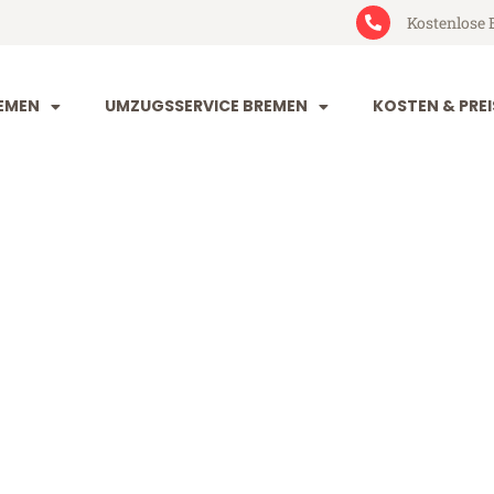
Kostenlose 
EMEN
UMZUGSSERVICE BREMEN
KOSTEN & PREI
n Ourense
nse (ab 199€)