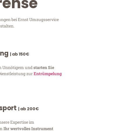
rense
tungen bei Ernst Umzugsservice
stalten.
ung
| ab 150€
von Unnötigem und
starten Sie
Dienstleistung zur
Entrümpelung
nsport
| ab 200€
nsere Expertise im
um
Ihr wertvolles Instrument