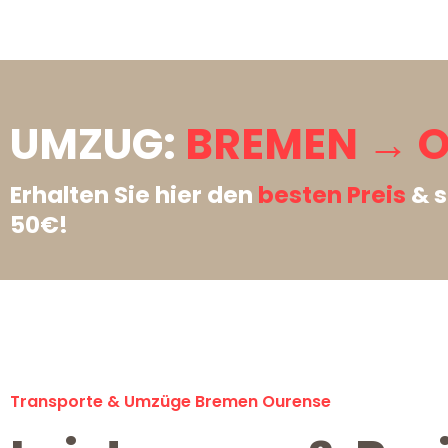
UMZUG:
BREMEN → O
Erhalten Sie hier den
besten Preis
& s
50€!
Transporte & Umzüge Bremen Ourense