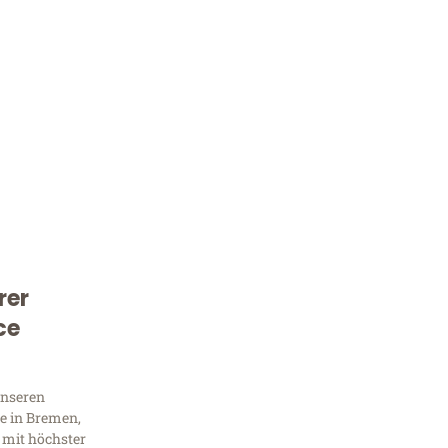
rer
Kostenlose Beratung!
ce
Sie 
Frag
unseren
e in Bremen,
 mit höchster