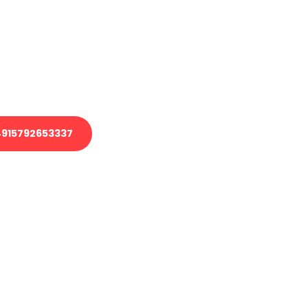
 Transport oder benötigen eine
 Umzug?
ser Team aus Experten freut sich,
elfen!
915792653337
nverbindliche Anfrage senden