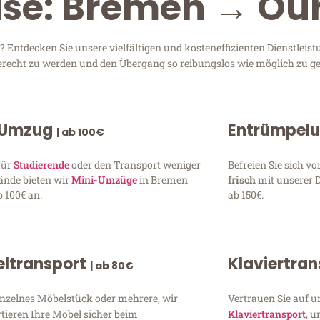
eise: Bremen → Ou
ntdecken Sie unsere vielfältigen und kosteneffizienten Dienstleis
gerecht zu werden und den Übergang so reibungslos wie möglich zu ge
 Umzug
Entrümpel
| ab 100€
für
Studierende
oder den Transport weniger
Befreien Sie sich 
ände bieten wir
Mini-Umzüge
in Bremen
frisch
mit unserer 
 100€ an.
ab 150€.
ltransport
Klaviertra
| ab 80€
inzelnes Möbelstück oder mehrere, wir
Vertrauen Sie auf u
tieren Ihre Möbel sicher beim
Klaviertransport
, 