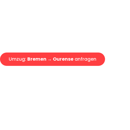
Express-Abwicklung in unter 2
Über 15 Jahre Erfahrung mit 
Angebot erhalten in unter 30 
Umzug:
Bremen → Ourense
anfragen
Alle Umzugsanfragen sind zu 100% kostenlos & unverbind