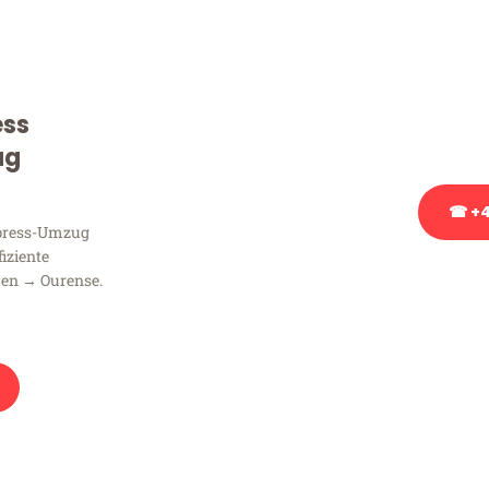
Sie haben Fragen zu Ihrem
Beratung bezüglich Ihres
Rufen Sie uns gerne an, un
ess
Ihnen kostenlos weiterzuh
ug
☎ +4
xpress-Umzug
fiziente
Stattdessen eine u
en → Ourense.