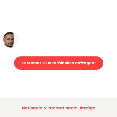
"Mein Klavier kam in unter 24 Stunden
ohne einen Kratzer an - ein
erstklassiger Service!"
Ümit Y.
Klaviertransport in Bremen
Kostenlos & unverbindlich anfragen!
Jetzt anfragen und der nächste glückliche Kunde werden. Alle
Umzugsanfragen sind zu
100% kostenlos & unverbindlich!
Nationale & Internationale Umzüge