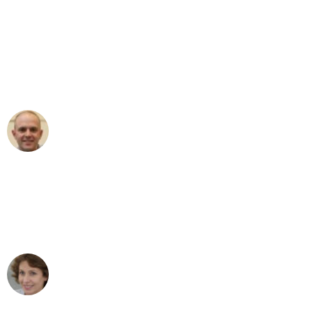
"Erste Klasse! Ein großes Dankeschön
an das gesamte Team von Ernst
Umzugsservice für ihren
außergewöhnlichen Service!"
Frederik F.
Umzug in Bremen
"Besser hätte ich mir den Umzug von
Bremen nach Wien nicht vorstellen
können - DANKE!"
Maria W
Umzug von Bremen nach Wien