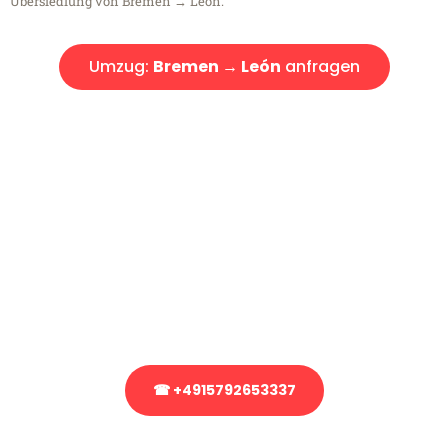
Übersiedlung von Bremen → León.
Umzug:
Bremen → León
anfragen
Kostenlose Beratung!
Sie haben Fragen?
Sie haben Fragen zu Ihrem Transport oder benötigen eine Beratung
bezüglich Ihres Umzug?
Rufen Sie uns gerne an, unser Team aus Experten freut sich, Ihnen
kostenlos weiterzuhelfen!
☎ +4915792653337
Stattdessen eine unverbindliche Anfrage senden