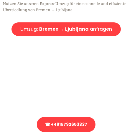
Nutzen Sie unseren Express-Umzug für eine schnelle und effiziente
Übersiedlung von Bremen → Ljubljana.
Umzug:
Bremen → Ljubljana
anfragen
Kostenlose Beratung!
Sie haben Fragen?
Sie haben Fragen zu Ihrem Transport oder benötigen eine Beratung
bezüglich Ihres Umzug?
Rufen Sie uns gerne an, unser Team aus Experten freut sich, Ihnen
kostenlos weiterzuhelfen!
☎ +4915792653337