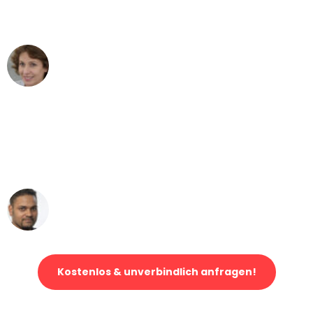
können - DANKE!"
Maria W
Umzug von Bremen nach Wien
"Mein Klavier kam in unter 24 Stunden
ohne einen Kratzer an - ein
erstklassiger Service!"
Ümit Y.
Klaviertransport in Bremen
Kostenlos & unverbindlich anfragen!
Jetzt anfragen und der nächste glückliche Kunde werden. Alle