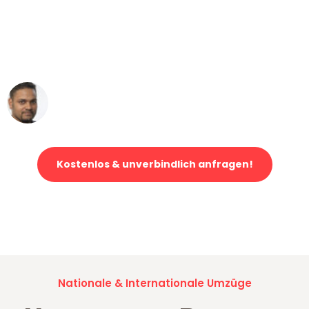
"Mein Klavier kam in unter 24 Stunden
ohne einen Kratzer an - ein
erstklassiger Service!"
Ümit Y.
Klaviertransport in Bremen
Kostenlos & unverbindlich anfragen!
Jetzt anfragen und der nächste glückliche Kunde werden. Alle
Umzugsanfragen sind zu
100% kostenlos & unverbindlich!
Nationale & Internationale Umzüge