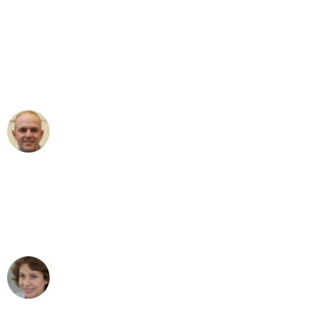
"Erste Klasse! Ein großes Dankeschön
an das gesamte Team von Ernst
Umzugsservice für ihren
außergewöhnlichen Service!"
Frederik F.
Umzug in Bremen
"Besser hätte ich mir den Umzug von
Bremen nach Wien nicht vorstellen
können - DANKE!"
Maria W
Umzug von Bremen nach Wien