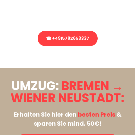
bezüglich Ihres Umzug?
Rufen Sie uns gerne an, unser Team aus Experten freut sich, Ihnen
kostenlos weiterzuhelfen!
☎ +4915792653337
Stattdessen eine unverbindliche Anfrage senden
UMZUG:
BREMEN →
WIENER NEUSTADT:
Erhalten Sie hier den
besten Preis
&
sparen Sie mind. 50€!