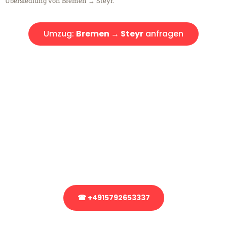
Übersiedlung von Bremen → Steyr.
Umzug:
Bremen → Steyr
anfragen
Kostenlose Beratung!
Sie haben Fragen?
Sie haben Fragen zu Ihrem Transport oder benötigen eine Beratung
bezüglich Ihres Umzug?
Rufen Sie uns gerne an, unser Team aus Experten freut sich, Ihnen
kostenlos weiterzuhelfen!
☎ +4915792653337
Stattdessen eine unverbindliche Anfrage senden