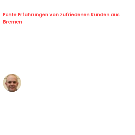
Echte Erfahrungen von zufriedenen Kunden aus
Bremen
"Erste Klasse! Ein großes Dankeschön
an das gesamte Team von Ernst
Umzugsservice für ihren
außergewöhnlichen Service!"
Frederik F.
Umzug in Bremen
"Besser hätte ich mir den Umzug von
Bremen nach Wien nicht vorstellen
können - DANKE!"