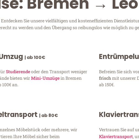
ise: Bremen → Le
tdecken Sie unsere vielfältigen und kosteneffizienten Dienstleist
gerecht zu werden und den Übergang so reibungslos wie möglich zu ge
 Umzug
Entrümpel
| ab 100€
für
Studierende
oder den Transport weniger
Befreien Sie sich 
ände bieten wir
Mini-Umzüge
in Bremen
frisch
mit unserer 
 100€ an.
ab 150€.
ltransport
Klaviertra
| ab 80€
inzelnes Möbelstück oder mehrere, wir
Vertrauen Sie auf u
tieren Ihre Möbel sicher beim
Klaviertransport
, 