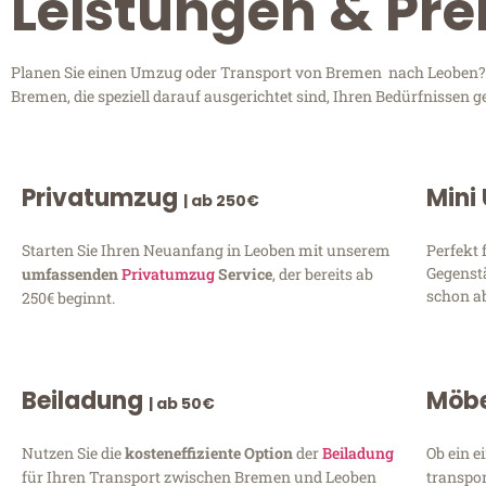
Leistungen & Pre
Planen Sie einen Umzug oder Transport von Bremen nach Leoben? En
Bremen, die speziell darauf ausgerichtet sind, Ihren Bedürfnissen 
Privatumzug
Mini
| ab 250€
Starten Sie Ihren Neuanfang in Leoben mit unserem
Perfekt 
Gegenst
umfassenden
Privatumzug
Service
, der bereits ab
schon ab
250€ beginnt.
Beiladung
Möbe
| ab 50€
Nutzen Sie die
kosteneffiziente Option
der
Beiladung
Ob ein e
für Ihren Transport zwischen Bremen und Leoben
transpor