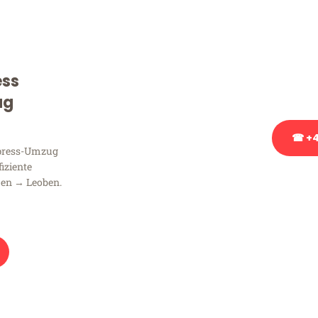
Sie haben Fragen zu Ihrem
Beratung bezüglich Ihres
Rufen Sie uns gerne an, un
ess
Ihnen kostenlos weiterzuh
ug
☎ +4
xpress-Umzug
fiziente
Stattdessen eine u
en → Leoben.