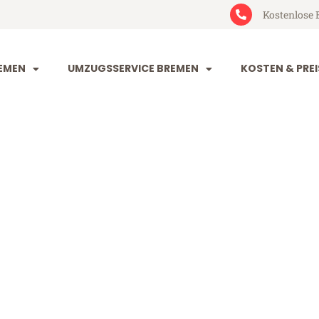
Kostenlose 
EMEN
UMZUGSSERVICE BREMEN
KOSTEN & PREI
n Leoben
en (ab 199€)