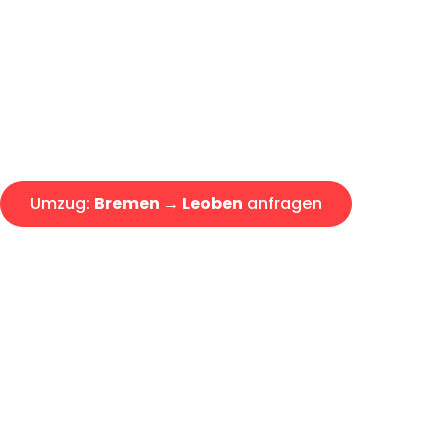
Express-Abwicklung in unter 2
Über 15 Jahre Erfahrung mit 
Angebot erhalten in unter 30 
Umzug:
Bremen → Leoben
anfragen
Alle Umzugsanfragen sind zu 100% kostenlos & unverbind