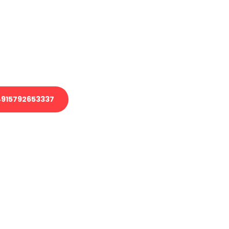
 Transport oder benötigen eine
 Umzug?
ser Team aus Experten freut sich,
elfen!
915792653337
nverbindliche Anfrage senden