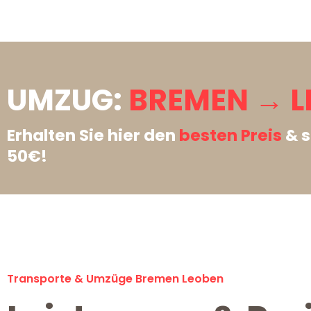
UMZUG:
BREMEN → L
Erhalten Sie hier den
besten Preis
& s
50€!
Transporte & Umzüge Bremen Leoben