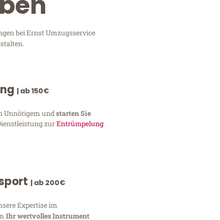
oben
ungen bei Ernst Umzugsservice
stalten.
ung
| ab 150€
von Unnötigem und
starten Sie
Dienstleistung zur
Entrümpelung
nsport
| ab 200€
nsere Expertise im
um
Ihr wertvolles Instrument