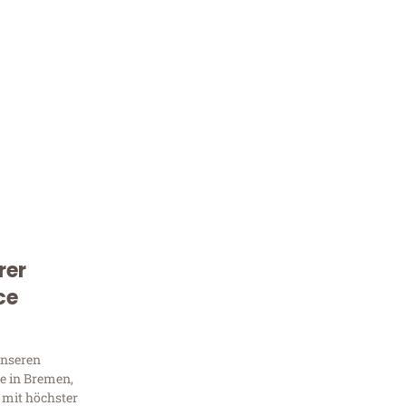
rer
Kostenlose Beratung!
ce
Sie 
Frag
unseren
e in Bremen,
 mit höchster