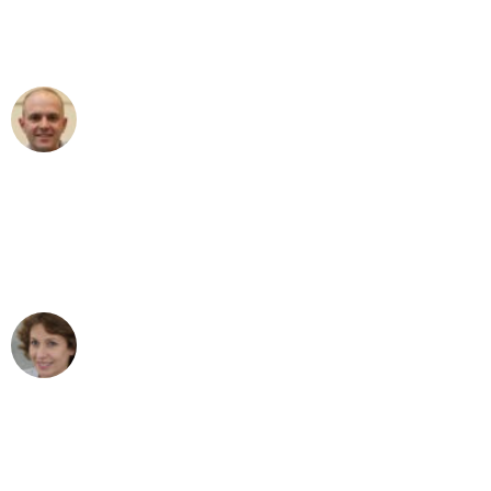
Umzugsservice für ihren
außergewöhnlichen Service!"
Frederik F.
Umzug in Bremen
"Besser hätte ich mir den Umzug von
Bremen nach Wien nicht vorstellen
können - DANKE!"
Maria W
Umzug von Bremen nach Wien
"Mein Klavier kam in unter 24 Stunden
ohne einen Kratzer an - ein