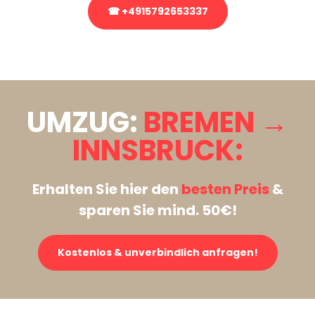
☎ +4915792653337
Stattdessen eine unverbindliche Anfrage senden
UMZUG:
BREMEN →
INNSBRUCK:
Erhalten Sie hier den
besten Preis
&
sparen Sie mind. 50€!
Kostenlos & unverbindlich anfragen!