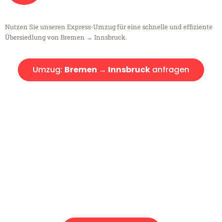
Nutzen Sie unseren Express-Umzug für eine schnelle und effiziente
Übersiedlung von Bremen → Innsbruck.
Umzug:
Bremen → Innsbruck
anfragen
Kostenlose Beratung!
Sie haben Fragen?
Sie haben Fragen zu Ihrem Transport oder benötigen eine Beratung
bezüglich Ihres Umzug?
Rufen Sie uns gerne an, unser Team aus Experten freut sich, Ihnen
kostenlos weiterzuhelfen!