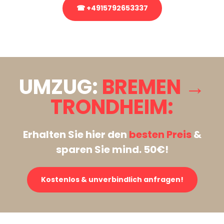
☎ +4915792653337
Stattdessen eine unverbindliche Anfrage senden
UMZUG:
BREMEN →
TRONDHEIM:
Erhalten Sie hier den
besten Preis
&
sparen Sie mind. 50€!
Kostenlos & unverbindlich anfragen!