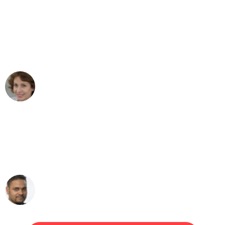
"Besser hätte ich mir den Umzug von
Bremen nach Wien nicht vorstellen
können - DANKE!"
Maria W
Umzug von Bremen nach Wien
"Mein Klavier kam in unter 24 Stunden
ohne einen Kratzer an - ein
erstklassiger Service!"
Ümit Y.
Klaviertransport in Bremen