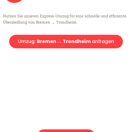
Nutzen Sie unseren Express-Umzug für eine schnelle und effiziente
Übersiedlung von Bremen → Trondheim.
Umzug:
Bremen → Trondheim
anfragen
Kostenlose Beratung!
Sie haben Fragen?
Sie haben Fragen zu Ihrem Transport oder benötigen eine Beratung
bezüglich Ihres Umzug?
Rufen Sie uns gerne an, unser Team aus Experten freut sich, Ihnen
kostenlos weiterzuhelfen!