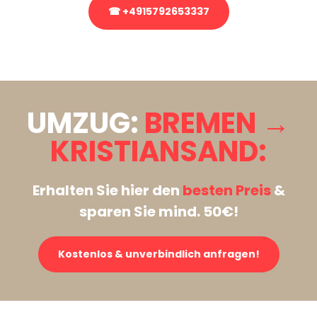
☎ +4915792653337
Stattdessen eine unverbindliche Anfrage senden
UMZUG:
BREMEN →
KRISTIANSAND:
Erhalten Sie hier den
besten Preis
&
sparen Sie mind. 50€!
Kostenlos & unverbindlich anfragen!