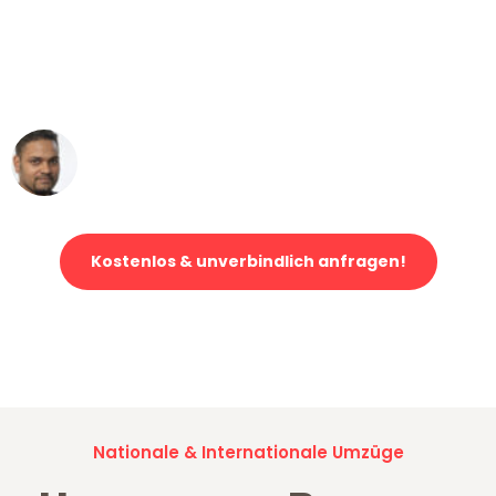
"Mein Klavier kam in unter 24 Stunden
ohne einen Kratzer an - ein
erstklassiger Service!"
Ümit Y.
Klaviertransport in Bremen
Kostenlos & unverbindlich anfragen!
Jetzt anfragen und der nächste glückliche Kunde werden. Alle
Umzugsanfragen sind zu
100% kostenlos & unverbindlich!
Nationale & Internationale Umzüge