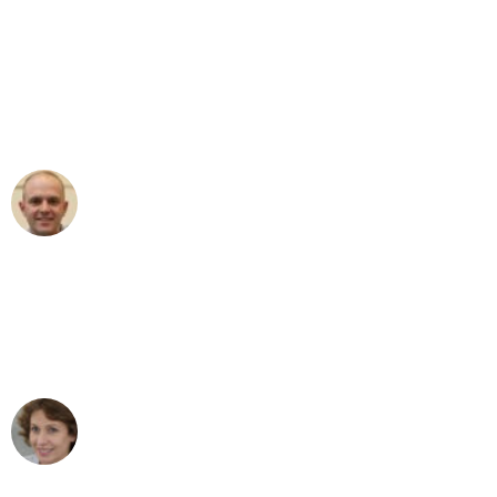
"Erste Klasse! Ein großes Dankeschön
an das gesamte Team von Ernst
Umzugsservice für ihren
außergewöhnlichen Service!"
Frederik F.
Umzug in Bremen
"Besser hätte ich mir den Umzug von
Bremen nach Wien nicht vorstellen
können - DANKE!"
Maria W
Umzug von Bremen nach Wien