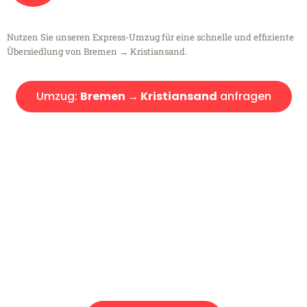
Nutzen Sie unseren Express-Umzug für eine schnelle und effiziente
Übersiedlung von Bremen → Kristiansand.
Umzug:
Bremen → Kristiansand
anfragen
Kostenlose Beratung!
Sie haben Fragen?
Sie haben Fragen zu Ihrem Transport oder benötigen eine Beratung
bezüglich Ihres Umzug?
Rufen Sie uns gerne an, unser Team aus Experten freut sich, Ihnen
kostenlos weiterzuhelfen!