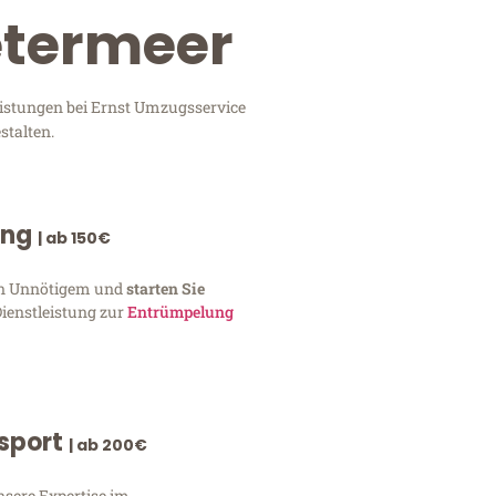
etermeer
eistungen bei Ernst Umzugsservice
stalten.
ung
| ab 150€
von Unnötigem und
starten Sie
Dienstleistung zur
Entrümpelung
nsport
| ab 200€
nsere Expertise im