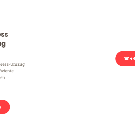
Sie haben Fragen zu Ihrem
Beratung bezüglich Ihres
Rufen Sie uns gerne an, un
ess
Ihnen kostenlos weiterzuh
ug
☎ +4
xpress-Umzug
fiziente
Stattdessen eine u
men →
n