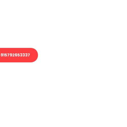
 Transport oder benötigen eine
 Umzug?
ser Team aus Experten freut sich,
elfen!
915792653337
nverbindliche Anfrage senden