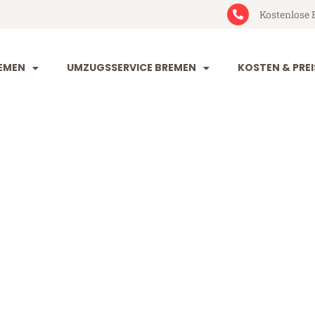
Kostenlose 
EMEN
UMZUGSSERVICE BREMEN
KOSTEN & PREI
 Zoetermeer
ermeer (ab 199€)