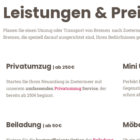
Leistungen & Pr
Planen Sie einen Umzug oder Transport von Bremen nach Zoetermeer
Bremen, die speziell darauf ausgerichtet sind, Ihren Bedürfnissen 
Privatumzug
Mini
| ab 250€
Starten Sie Ihren Neuanfang in Zoetermeer mit
Perfekt 
Gegenst
unserem
umfassenden
Privatumzug
Service
, der
schon ab
bereits ab 250€ beginnt.
Beiladung
Möbe
| ab 50€
Nutzen Sie die
kosteneffiziente Option
der
Beiladung
Ob ein e