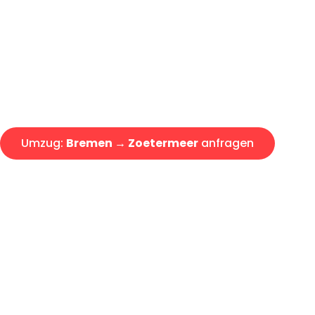
Express-Abwicklung in unter 2
Über 15 Jahre Erfahrung mit 
Angebot erhalten in unter 30 
Umzug:
Bremen → Zoetermeer
anfragen
Alle Umzugsanfragen sind zu 100% kostenlos & unverbind