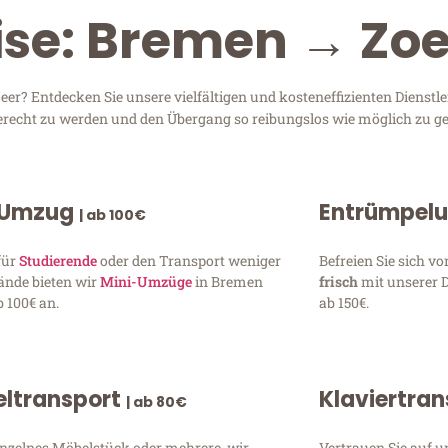
eise: Bremen → Zo
? Entdecken Sie unsere vielfältigen und kosteneffizienten Dienstl
gerecht zu werden und den Übergang so reibungslos wie möglich zu ge
 Umzug
Entrümpel
| ab 100€
für
Studierende
oder den Transport weniger
Befreien Sie sich 
ände bieten wir
Mini-Umzüge
in Bremen
frisch
mit unserer 
 100€ an.
ab 150€.
ltransport
Klaviertra
| ab 80€
inzelnes Möbelstück oder mehrere, wir
Vertrauen Sie auf u