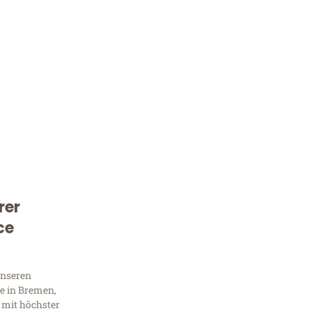
rer
Kostenlose Beratung!
ce
Sie 
Frag
unseren
e in Bremen,
 mit höchster