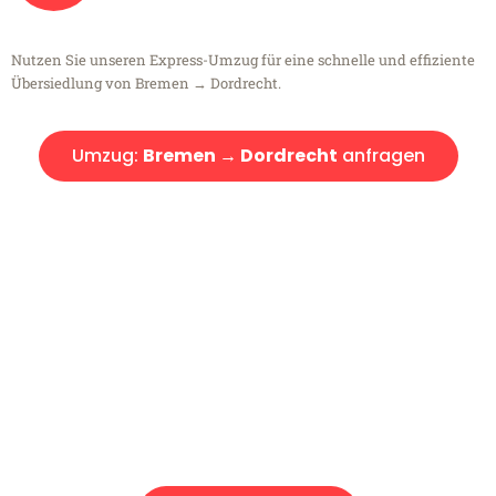
Nutzen Sie unseren Express-Umzug für eine schnelle und effiziente
Übersiedlung von Bremen → Dordrecht.
Umzug:
Bremen → Dordrecht
anfragen
Kostenlose Beratung!
Sie haben Fragen?
Sie haben Fragen zu Ihrem Transport oder benötigen eine Beratung
bezüglich Ihres Umzug?
Rufen Sie uns gerne an, unser Team aus Experten freut sich, Ihnen
kostenlos weiterzuhelfen!