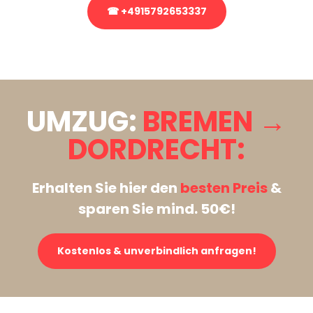
☎ +4915792653337
Stattdessen eine unverbindliche Anfrage senden
UMZUG:
BREMEN →
DORDRECHT:
Erhalten Sie hier den
besten Preis
&
sparen Sie mind. 50€!
Kostenlos & unverbindlich anfragen!