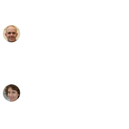
Umzugsservice für ihren
außergewöhnlichen Service!"
Frederik F.
Umzug in Bremen
"Besser hätte ich mir den Umzug von
Bremen nach Wien nicht vorstellen
können - DANKE!"
Maria W
Umzug von Bremen nach Wien
"Mein Klavier kam in unter 24 Stunden
ohne einen Kratzer an - ein