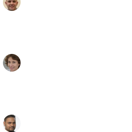
Frederik F.
Umzug in Bremen
"Besser hätte ich mir den Umzug von
Bremen nach Wien nicht vorstellen
können - DANKE!"
Maria W
Umzug von Bremen nach Wien
"Mein Klavier kam in unter 24 Stunden
ohne einen Kratzer an - ein
erstklassiger Service!"
Ümit Y.
Klaviertransport in Bremen