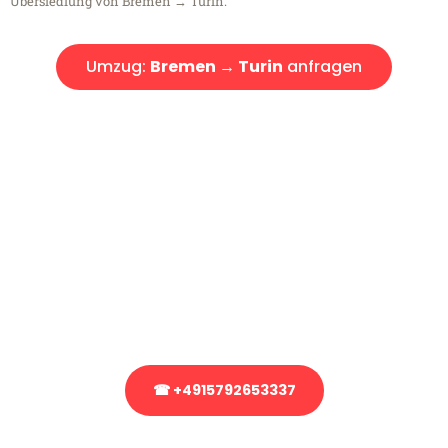
Übersiedlung von Bremen → Turin.
Umzug:
Bremen → Turin
anfragen
Kostenlose Beratung!
Sie haben Fragen?
Sie haben Fragen zu Ihrem Transport oder benötigen eine Beratung
bezüglich Ihres Umzug?
Rufen Sie uns gerne an, unser Team aus Experten freut sich, Ihnen
kostenlos weiterzuhelfen!
☎ +4915792653337
Stattdessen eine unverbindliche Anfrage senden