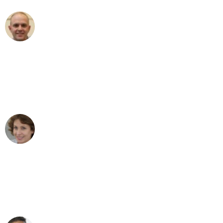
Frederik F.
Umzug in Bremen
"Besser hätte ich mir den Umzug von
Bremen nach Wien nicht vorstellen
können - DANKE!"
Maria W
Umzug von Bremen nach Wien
"Mein Klavier kam in unter 24 Stunden
ohne einen Kratzer an - ein
erstklassiger Service!"