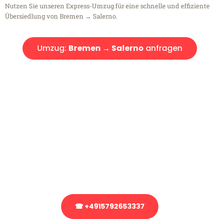
Nutzen Sie unseren Express-Umzug für eine schnelle und effiziente
Übersiedlung von Bremen → Salerno.
Umzug:
Bremen → Salerno
anfragen
Kostenlose Beratung!
Sie haben Fragen?
Sie haben Fragen zu Ihrem Transport oder benötigen eine Beratung
bezüglich Ihres Umzug?
Rufen Sie uns gerne an, unser Team aus Experten freut sich, Ihnen
kostenlos weiterzuhelfen!
☎ +4915792653337