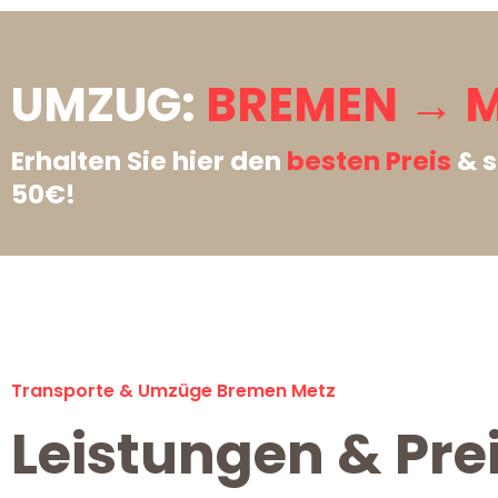
UMZUG:
BREMEN → M
Erhalten Sie hier den
besten Preis
& s
50€!
Transporte & Umzüge Bremen Metz
Leistungen & Pre