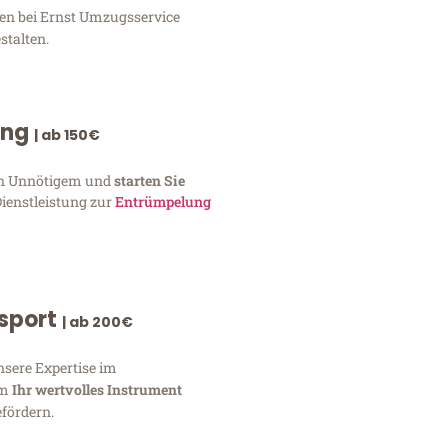
gen bei Ernst Umzugsservice
stalten.
ung
| ab 150€
von Unnötigem und
starten Sie
Dienstleistung zur
Entrümpelung
nsport
| ab 200€
nsere Expertise im
um
Ihr wertvolles Instrument
fördern.