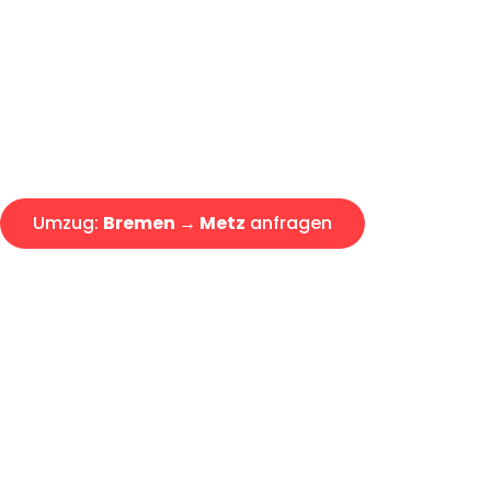
Express-Abwicklung in unter 2
Über 15 Jahre Erfahrung mit 
Angebot erhalten in unter 30 
Umzug:
Bremen → Metz
anfragen
Alle Umzugsanfragen sind zu 100% kostenlos & unverbind