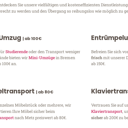
ecken Sie unsere vielfältigen und kosteneffizienten Dienstleistun
gerecht zu werden und den Übergang so reibungslos wie möglich zu ge
 Umzug
Entrümpel
| ab 100€
für
Studierende
oder den Transport weniger
Befreien Sie sich 
ände bieten wir
Mini-Umzüge
in Bremen
frisch
mit unserer 
 100€ an.
ab 150€.
ltransport
Klaviertra
| ab 80€
inzelnes Möbelstück oder mehrere, wir
Vertrauen Sie auf u
tieren Ihre Möbel sicher beim
Klaviertransport
, 
ansport
nach Metz preiswert ab 80€.
sicher
ab 200€ zu be