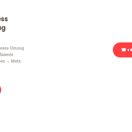
Sie haben Fragen zu Ihrem
Beratung bezüglich Ihres
ess
Rufen Sie uns gerne an, un
ug
Ihnen kostenlos weiterzuh
xpress-Umzug
☎ +4
fiziente
men → Metz.
Stattdessen eine u