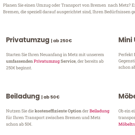
Planen Sie einen Umzug oder Transport von Bremen nach Metz? Entd
Bremen, die speziell darauf ausgerichtet sind, Ihren Bedürfnissen 
Privatumzug
Mini
| ab 250€
Starten Sie Ihren Neuanfang in Metz mit unserem
Perfekt 
Gegenst
umfassenden
Privatumzug
Service
, der bereits ab
schon ab
250€ beginnt.
Beiladung
Möbe
| ab 50€
Nutzen Sie die
kosteneffiziente Option
der
Beiladung
Ob ein e
für Ihren Transport zwischen Bremen und Metz
transpor
schon ab 50€.
Möbeltr