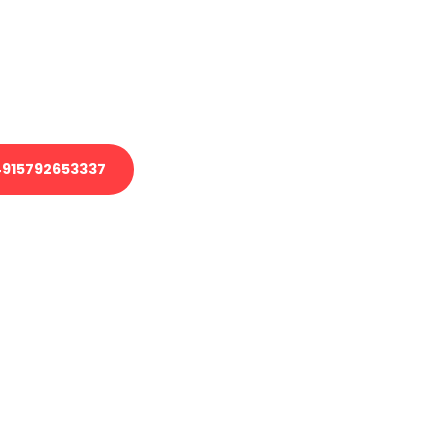
 Transport oder benötigen eine
 Umzug?
ser Team aus Experten freut sich,
elfen!
915792653337
nverbindliche Anfrage senden