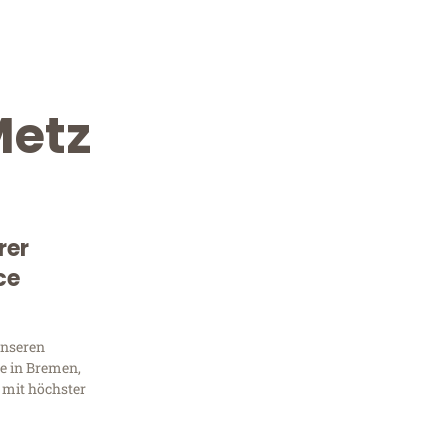
etz
rer
ce
Kostenlose Beratung!
Sie 
unseren
e in Bremen,
Frag
 mit höchster