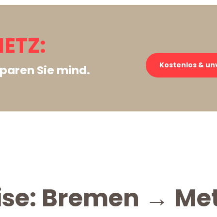
ETZ:
Kostenlos & un
paren Sie mind.
ise: Bremen → Me