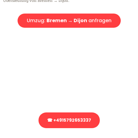
Übersiedlung von Bremen → Dijon.
Umzug:
Bremen → Dijon
anfragen
Kostenlose Beratung!
Sie haben Fragen?
Sie haben Fragen zu Ihrem Transport oder benötigen eine Beratung
bezüglich Ihres Umzug?
Rufen Sie uns gerne an, unser Team aus Experten freut sich, Ihnen
kostenlos weiterzuhelfen!
☎ +4915792653337
Stattdessen eine unverbindliche Anfrage senden