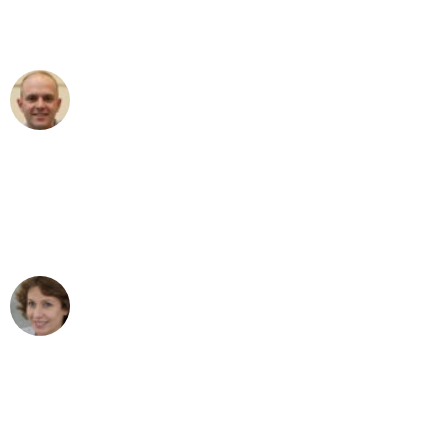
Umzugsservice für ihren
außergewöhnlichen Service!"
Frederik F.
Umzug in Bremen
"Besser hätte ich mir den Umzug von
Bremen nach Wien nicht vorstellen
können - DANKE!"
Maria W
Umzug von Bremen nach Wien
"Mein Klavier kam in unter 24 Stunden
ohne einen Kratzer an - ein
erstklassiger Service!"