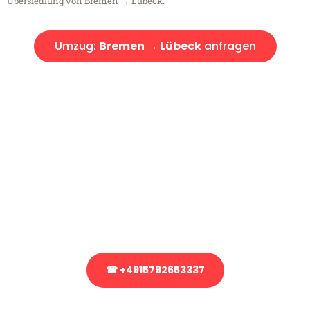
Übersiedlung von Bremen → Lübeck.
Umzug:
Bremen → Lübeck
anfragen
Kostenlose Beratung!
Sie haben Fragen?
Sie haben Fragen zu Ihrem Transport oder benötigen eine Beratung
bezüglich Ihres Umzug?
Rufen Sie uns gerne an, unser Team aus Experten freut sich, Ihnen
kostenlos weiterzuhelfen!
☎ +4915792653337
Stattdessen eine unverbindliche Anfrage senden