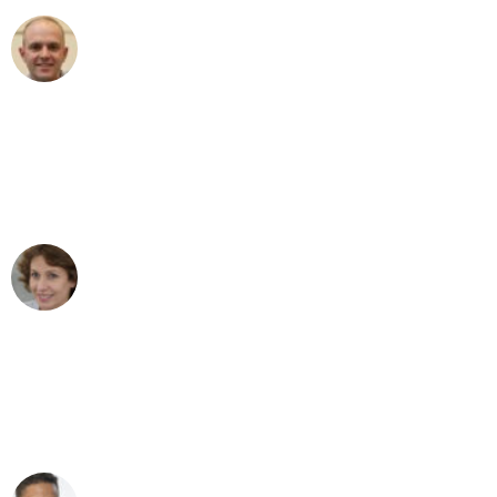
Frederik F.
Umzug in Bremen
"Besser hätte ich mir den Umzug von
Bremen nach Wien nicht vorstellen
können - DANKE!"
Maria W
Umzug von Bremen nach Wien
"Mein Klavier kam in unter 24 Stunden
ohne einen Kratzer an - ein
erstklassiger Service!"