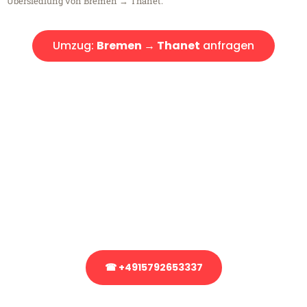
Übersiedlung von Bremen → Thanet.
Umzug:
Bremen → Thanet
anfragen
Kostenlose Beratung!
Sie haben Fragen?
Sie haben Fragen zu Ihrem Transport oder benötigen eine Beratung
bezüglich Ihres Umzug?
Rufen Sie uns gerne an, unser Team aus Experten freut sich, Ihnen
kostenlos weiterzuhelfen!
☎ +4915792653337
Stattdessen eine unverbindliche Anfrage senden