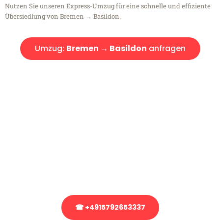
Nutzen Sie unseren Express-Umzug für eine schnelle und effiziente
Übersiedlung von Bremen → Basildon.
Umzug:
Bremen → Basildon
anfragen
Kostenlose Beratung!
Sie haben Fragen?
Sie haben Fragen zu Ihrem Transport oder benötigen eine Beratung
bezüglich Ihres Umzug?
Rufen Sie uns gerne an, unser Team aus Experten freut sich, Ihnen
kostenlos weiterzuhelfen!
☎ +4915792653337