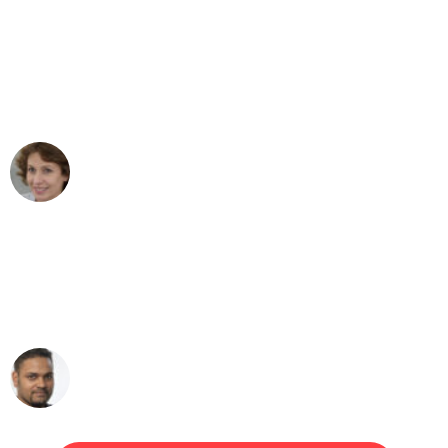
"Besser hätte ich mir den Umzug von
Bremen nach Wien nicht vorstellen
können - DANKE!"
Maria W
Umzug von Bremen nach Wien
"Mein Klavier kam in unter 24 Stunden
ohne einen Kratzer an - ein
erstklassiger Service!"
Ümit Y.
Klaviertransport in Bremen