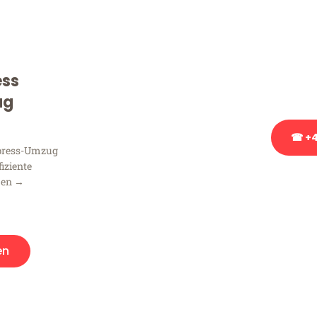
Sie haben Fragen zu Ihrem
Beratung bezüglich Ihres
Rufen Sie uns gerne an, un
ess
Ihnen kostenlos weiterzuh
ug
☎ +4
xpress-Umzug
fiziente
Stattdessen eine u
men →
en