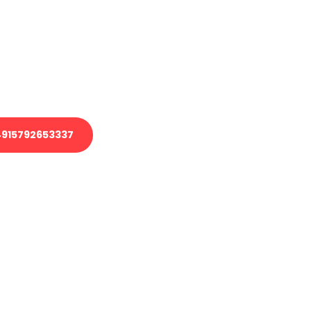
 Transport oder benötigen eine
 Umzug?
ser Team aus Experten freut sich,
elfen!
915792653337
nverbindliche Anfrage senden