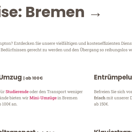
ise: Bremen →
on? Entdecken Sie unsere vielfältigen und kosteneffizienten Dienst
n Bedürfnissen gerecht zu werden und den Übergang so reibungslos wi
 Umzug
Entrümpel
| ab 100€
für
Studierende
oder den Transport weniger
Befreien Sie sich 
ände bieten wir
Mini-Umzüge
in Bremen
frisch
mit unserer 
 100€ an.
ab 150€.