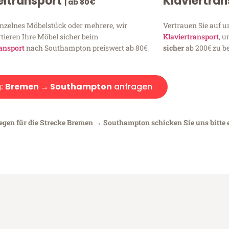
ltransport
Klaviertra
| ab 80€
inzelnes Möbelstück oder mehrere, wir
Vertrauen Sie auf u
tieren Ihre Möbel sicher beim
Klaviertransport
, 
ansport
nach Southampton preiswert ab 80€.
sicher
ab 200€ zu be
:
Bremen → Southampton
anfragen
iegen für die Strecke Bremen → Southampton schicken Sie uns bitte 