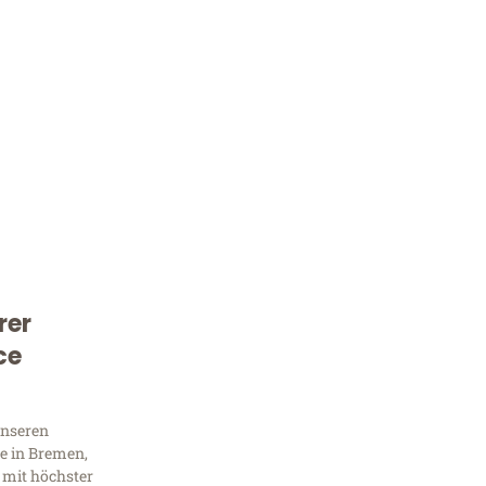
rer
Kostenlose Beratung!
ce
Sie 
Frag
unseren
e in Bremen,
 mit höchster