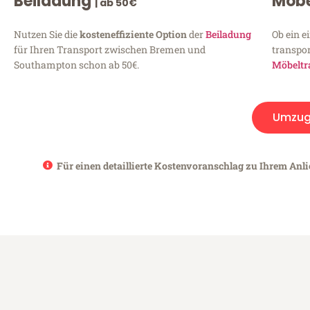
Beiladung
Möbe
| ab 50€
Nutzen Sie die
kosteneffiziente Option
der
Beiladung
Ob ein e
für Ihren Transport zwischen Bremen und
transpor
Southampton schon ab 50€.
Möbeltr
Umzug
Für einen detaillierte Kostenvoranschlag zu Ihrem Anl