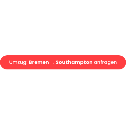
Express-Abwicklung in unter 2
Über 15 Jahre Erfahrung mit 
Angebot erhalten in unter 30 
Umzug:
Bremen → Southampton
anfragen
Alle Umzugsanfragen sind zu 100% kostenlos & unverbind