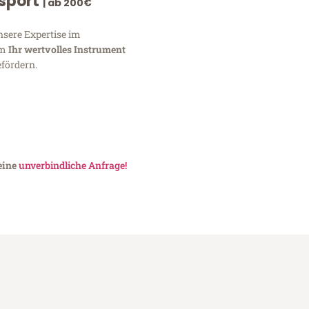
nsport
| ab 200€
nsere Expertise im
um
Ihr wertvolles Instrument
fördern.
eine
unverbindliche Anfrage!