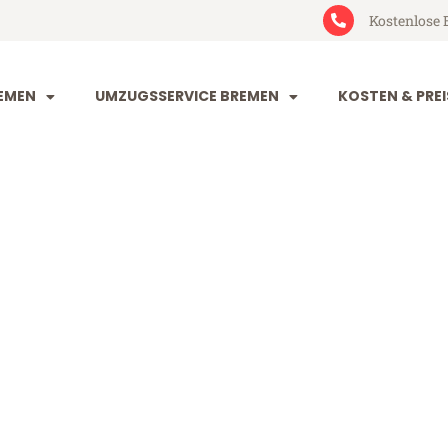
Kostenlose 
EMEN
UMZUGSSERVICE BREMEN
KOSTEN & PREI
n Southampto
thampton (ab 199€)