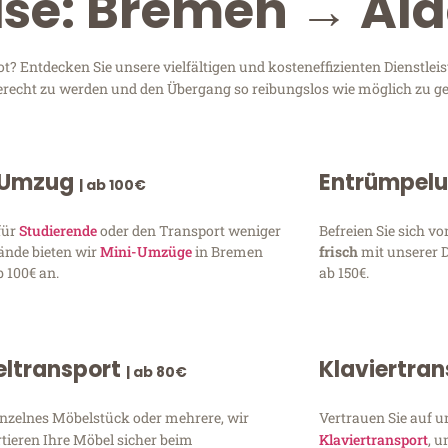
ise: Bremen → Al
 Entdecken Sie unsere vielfältigen und kosteneffizienten Dienstlei
gerecht zu werden und den Übergang so reibungslos wie möglich zu ge
 Umzug
Entrümpel
| ab 100€
für
Studierende
oder den Transport weniger
Befreien Sie sich 
ände bieten wir
Mini-Umzüge
in Bremen
frisch
mit unserer 
 100€ an.
ab 150€.
ltransport
Klaviertra
| ab 80€
inzelnes Möbelstück oder mehrere, wir
Vertrauen Sie auf u
tieren Ihre Möbel sicher beim
Klaviertransport
, 