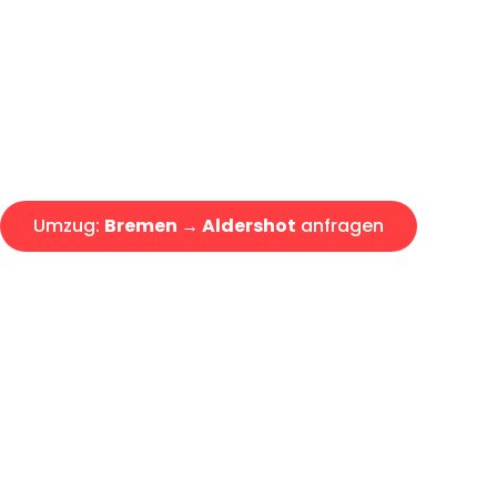
Express-Abwicklung in unter 2
Über 15 Jahre Erfahrung mit 
Angebot erhalten in unter 30 
Umzug:
Bremen → Aldershot
anfragen
Alle Umzugsanfragen sind zu 100% kostenlos & unverbind