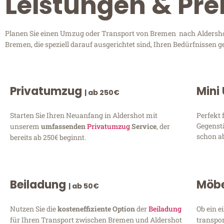
Leistungen & Pre
Planen Sie einen Umzug oder Transport von Bremen nach Aldershot?
Bremen, die speziell darauf ausgerichtet sind, Ihren Bedürfnissen 
Privatumzug
Mini
| ab 250€
Starten Sie Ihren Neuanfang in Aldershot mit
Perfekt 
Gegenst
unserem
umfassenden
Privatumzug
Service
, der
schon ab
bereits ab 250€ beginnt.
Beiladung
Möbe
| ab 50€
Nutzen Sie die
kosteneffiziente Option
der
Beiladung
Ob ein e
für Ihren Transport zwischen Bremen und Aldershot
transpor