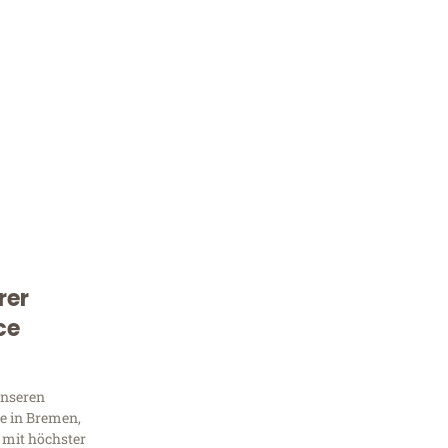
rer
Kostenlose Beratung!
ce
Sie 
Frag
unseren
e in Bremen,
 mit höchster