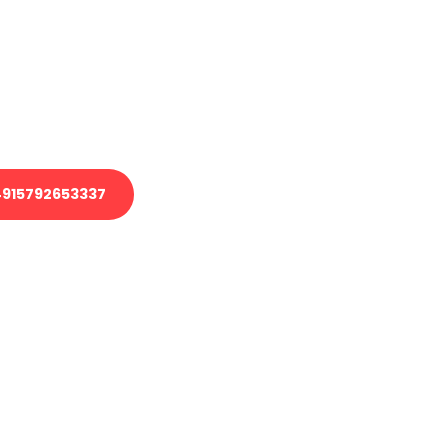
 Transport oder benötigen eine
 Umzug?
ser Team aus Experten freut sich,
elfen!
915792653337
nverbindliche Anfrage senden