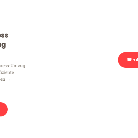
Sie haben Fragen zu Ihrem
Beratung bezüglich Ihres
Rufen Sie uns gerne an, un
ess
Ihnen kostenlos weiterzuh
ug
☎ +4
xpress-Umzug
fiziente
Stattdessen eine u
men →