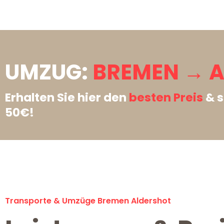
UMZUG:
BREMEN → A
Erhalten Sie hier den
besten Preis
& s
50€!
Transporte & Umzüge Bremen Aldershot