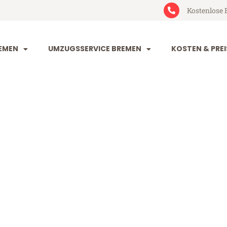
Kostenlose 
EMEN
UMZUGSSERVICE BREMEN
KOSTEN & PREI
 Aldershot
rshot (ab 199€)