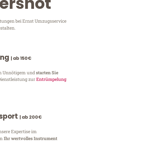
dershot
stungen bei Ernst Umzugsservice
stalten.
ung
| ab 150€
von Unnötigem und
starten Sie
Dienstleistung zur
Entrümpelung
nsport
| ab 200€
nsere Expertise im
um
Ihr wertvolles Instrument