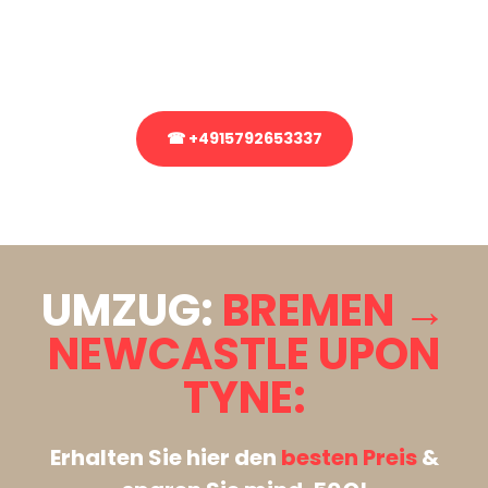
bezüglich Ihres Umzug?
Rufen Sie uns gerne an, unser Team aus Experten freut sich, Ihnen
kostenlos weiterzuhelfen!
☎ +4915792653337
Stattdessen eine unverbindliche Anfrage senden
UMZUG:
BREMEN →
NEWCASTLE UPON
TYNE:
Erhalten Sie hier den
besten Preis
&