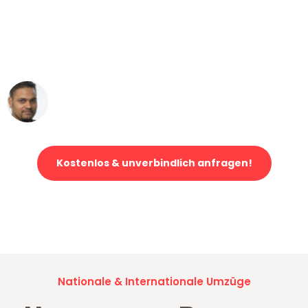
"Mein Klavier kam in unter 24 Stunden
ohne einen Kratzer an - ein
erstklassiger Service!"
Ümit Y.
Klaviertransport in Bremen
Kostenlos & unverbindlich anfragen!
Jetzt anfragen und der nächste glückliche Kunde werden. Alle
Umzugsanfragen sind zu
100% kostenlos & unverbindlich!
Nationale & Internationale Umzüge