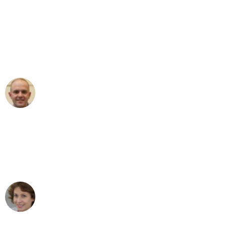
"Erste Klasse! Ein großes Dankeschön
an das gesamte Team von Ernst
Umzugsservice für ihren
außergewöhnlichen Service!"
Frederik F.
Umzug in Bremen
"Besser hätte ich mir den Umzug von
Bremen nach Wien nicht vorstellen
können - DANKE!"
Maria W
Umzug von Bremen nach Wien