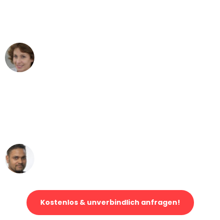
Bremen nach Wien nicht vorstellen
können - DANKE!"
Maria W
Umzug von Bremen nach Wien
"Mein Klavier kam in unter 24 Stunden
ohne einen Kratzer an - ein
erstklassiger Service!"
Ümit Y.
Klaviertransport in Bremen
Kostenlos & unverbindlich anfragen!