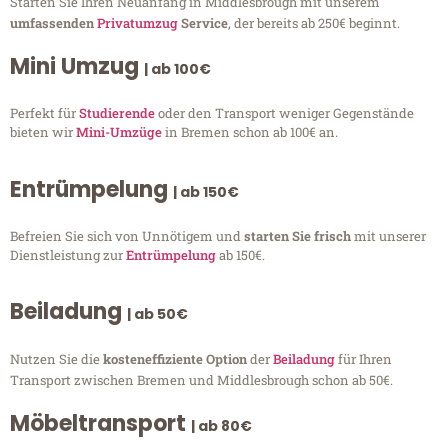
Starten Sie Ihren Neuanfang in Middlesbrough mit unserem
umfassenden
Privatumzug
Service
, der bereits ab 250€ beginnt.
Mini Umzug
| ab 100€
Perfekt für
Studierende
oder den Transport weniger Gegenstände
bieten wir
Mini-Umzüge
in Bremen schon ab 100€ an.
Entrümpelung
| ab 150€
Befreien Sie sich von Unnötigem und
starten Sie frisch
mit unserer
Dienstleistung zur
Entrümpelung
ab 150€.
Beiladung
| ab 50€
Nutzen Sie die
kosteneffiziente Option
der
Beiladung
für Ihren
Transport zwischen Bremen und Middlesbrough schon ab 50€.
Möbeltransport
| ab 80€