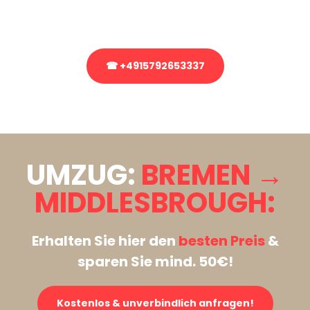
Rufen Sie uns gerne an, unser Team aus Experten freut sich, Ihnen
kostenlos weiterzuhelfen!
☎ +4915792653337
Stattdessen eine unverbindliche Anfrage senden
UMZUG:
BREMEN →
MIDDLESBROUGH:
Erhalten Sie hier den
besten Preis
&
sparen Sie mind. 50€!
Kostenlos & unverbindlich anfragen!