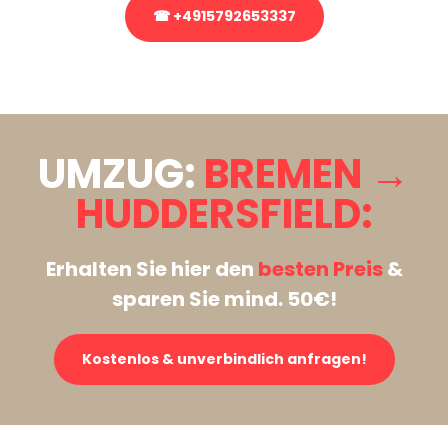
☎ +4915792653337
Stattdessen eine unverbindliche Anfrage senden
UMZUG:
BREMEN →
HUDDERSFIELD:
Erhalten Sie hier den
besten Preis
&
sparen Sie mind. 50€!
Kostenlos & unverbindlich anfragen!