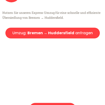
Nutzen Sie unseren Express-Umzug für eine schnelle und effiziente
Übersiedlung von Bremen → Huddersfield.
Umzug:
Bremen → Huddersfield
anfragen
Kostenlose Beratung!
Sie haben Fragen?
Sie haben Fragen zu Ihrem Transport oder benötigen eine Beratung
bezüglich Ihres Umzug?
Rufen Sie uns gerne an, unser Team aus Experten freut sich, Ihnen
kostenlos weiterzuhelfen!