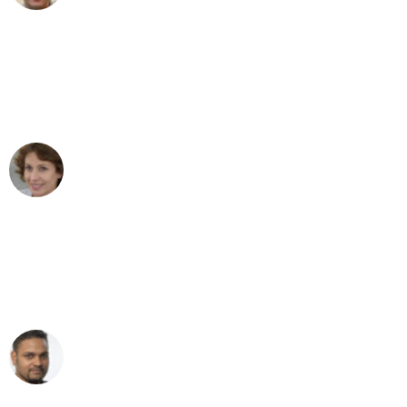
"Besser hätte ich mir den Umzug von
Bremen nach Wien nicht vorstellen
können - DANKE!"
Maria W
Umzug von Bremen nach Wien
"Mein Klavier kam in unter 24 Stunden
ohne einen Kratzer an - ein
erstklassiger Service!"
Ümit Y.
Klaviertransport in Bremen