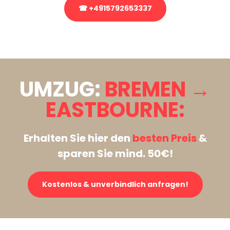
☎ +4915792653337
Stattdessen eine unverbindliche Anfrage senden
UMZUG:
BREMEN →
EASTBOURNE:
Erhalten Sie hier den
besten Preis
&
sparen Sie mind. 50€!
Kostenlos & unverbindlich anfragen!