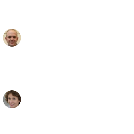
an das gesamte Team von Ernst
Umzugsservice für ihren
außergewöhnlichen Service!"
Frederik F.
Umzug in Bremen
"Besser hätte ich mir den Umzug von
Bremen nach Wien nicht vorstellen
können - DANKE!"
Maria W
Umzug von Bremen nach Wien
"Mein Klavier kam in unter 24 Stunden
ohne einen Kratzer an - ein