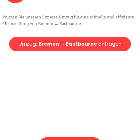
Nutzen Sie unseren Express-Umzug für eine schnelle und effiziente
Übersiedlung von Bremen → Eastbourne.
Umzug:
Bremen → Eastbourne
anfragen
Kostenlose Beratung!
Sie haben Fragen?
Sie haben Fragen zu Ihrem Transport oder benötigen eine Beratung
bezüglich Ihres Umzug?
Rufen Sie uns gerne an, unser Team aus Experten freut sich, Ihnen
kostenlos weiterzuhelfen!