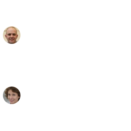
Umzugsservice für ihren
außergewöhnlichen Service!"
Frederik F.
Umzug in Bremen
"Besser hätte ich mir den Umzug von
Bremen nach Wien nicht vorstellen
können - DANKE!"
Maria W
Umzug von Bremen nach Wien
"Mein Klavier kam in unter 24 Stunden
ohne einen Kratzer an - ein